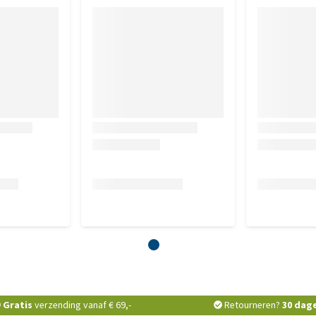
Gratis
verzending vanaf € 69,-
Retourneren?
30 dag