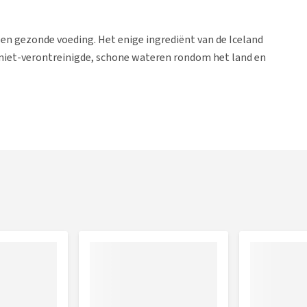
en gezonde voeding. Het enige ingrediënt van de Iceland
in niet-verontreinigde, schone wateren rondom het land en
smaak van Shrimp (ca. 10% gedroogde garnaal).