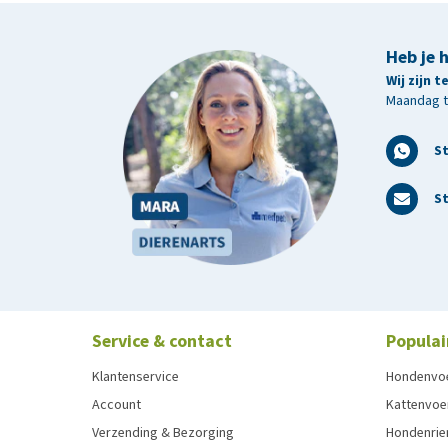
Heb je 
Wij zijn 
Maandag t/
S
St
Service & contact
Populai
Klantenservice
Hondenvo
Account
Kattenvoe
Verzending & Bezorging
Hondenrie