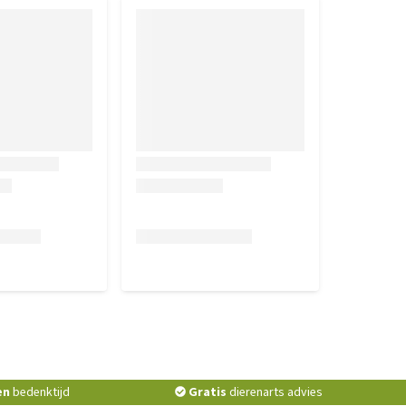
en
bedenktijd
Gratis
dierenarts advies