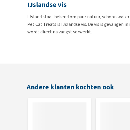
IJslandse vis
IJsland staat bekend om puur natuur, schoon water 
Pet Cat Treats is IJslandse vis. De vis is gevangen 
wordt direct na vangst verwerkt.
Eigenschappen
Graan- en glutenvrij
Geen geur-, kleur- en smaakstoffen
Geen conserveringsmiddelen
Lucht gedroogd op lage temperaturen
Andere klanten kochten ook
Rijk aan omega 3 vetzuren
Iceland Pet Cat Treat Shrimp
Cat Treat Shrimp zijn gedroogde vissnacks met de 