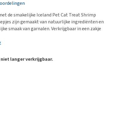
erproblemen
nd te zwaar wordt?
eoordelingen
derdom en dementie
lp! Mijn hond plast in
et de smakelijke Iceland Pet Cat Treat Shrimp
is. Wat nu?
ergewicht en conditie
oepjes zijn gemaakt van natuurlijke ingrediënten en
kijk alles
ijke smaak van garnalen. Verkrijgbaar in een zakje
ieren, pezen en botten
uchtbaarheid
e
kijk alles
 niet langer verkrijgbaar.