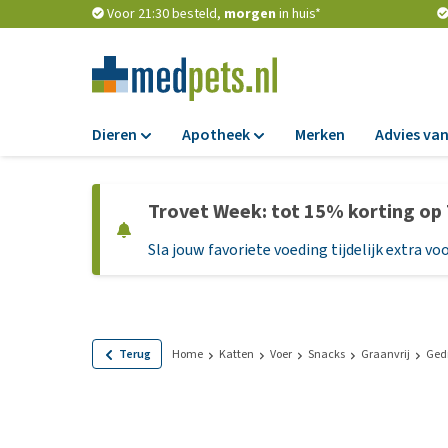
Voor 21:30 besteld,
morgen
in huis*
Dieren
Apotheek
Merken
Advies van
Voer
Apotheek
Trovet Week: tot 15% korting op
Hondenbrokken
Vlooien en teken
Sla jouw favoriete voeding tijdelijk extra voo
Natvoer
Ontworming
Dieetvoer
Medicijnen en
supplementen
Standaardvoer
Probiotica en we
Graanvrij honden
Terug
Home
Katten
Voer
Snacks
Graanvrij
Ged
Vitamines en min
Puppyvoer en sna
Medische benodi
Glutenvrij honden