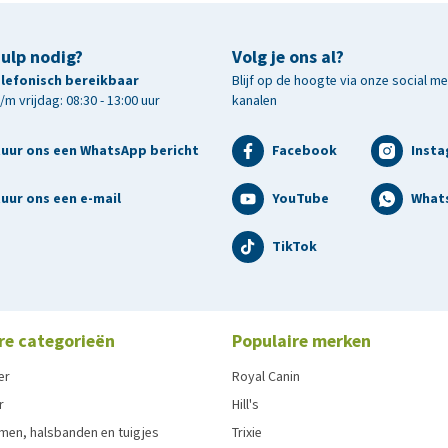
hulp nodig?
Volg je ons al?
telefonisch bereikbaar
Blijf op de hoogte via onze social m
m vrijdag: 08:30 - 13:00 uur
kanalen
tuur ons een WhatsApp bericht
Facebook
Inst
uur ons een e-mail
YouTube
What
TikTok
re categorieën
Populaire merken
er
Royal Canin
r
Hill's
men, halsbanden en tuigjes
Trixie