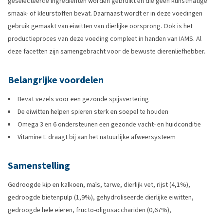
geselecteerde ingrediënten worden gebruikt en die geen kunstmatige
smaak- of kleurstoffen bevat. Daarnaast wordt er in deze voedingen
gebruik gemaakt van eiwitten van dierlijke oorsprong. Ook is het
productieproces van deze voeding compleet in handen van IAMS. Al
deze facetten zijn samengebracht voor de bewuste dierenliefhebber.
Belangrijke voordelen
Bevat vezels voor een gezonde spijsvertering
De eiwitten helpen spieren sterk en soepel te houden
Omega 3 en 6 ondersteunen een gezonde vacht- en huidconditie
Vitamine E draagt bij aan het natuurlijke afweersysteem
Samenstelling
Gedroogde kip en kalkoen, maïs, tarwe, dierlijk vet, rijst (4,1%),
gedroogde bietenpulp (1,9%), gehydroliseerde dierlijke eiwitten,
gedroogde hele eieren, fructo-oligosacchariden (0,67%),