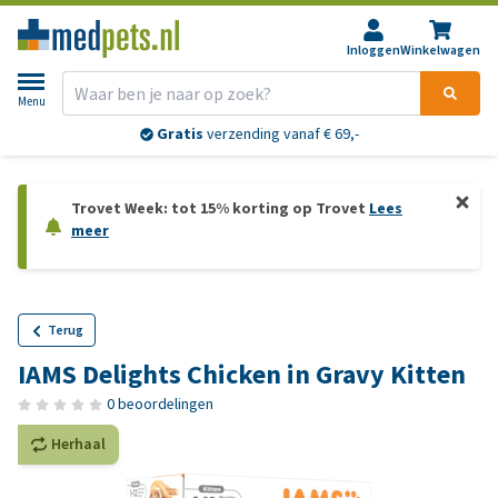
Inloggen
Winkelwagen
Menu
Gratis
verzending vanaf € 69,-
Trovet Week: tot 15% korting op Trovet
Lees
meer
Terug
IAMS Delights Chicken in Gravy Kitten
0 beoordelingen
Herhaal