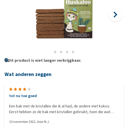
Dit product is niet langer verkrijgbaar.
Wat anderen zeggen
tot nu toe goed
Een bak met de kristallen die ik al had, de andere met kokos.
Eerst hebben ze de bak met kristallen gebruikt, toen die wat
viezer begon te worden kwam er ook af en toe iets in de
15 november 2022
, door
N.J.
kokosbak terecht. Nu staan er sinds gisteravond alleen