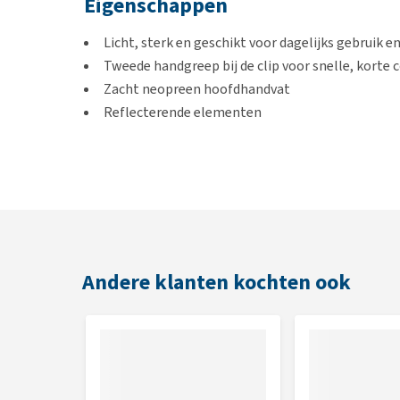
Eigenschappen
Licht, sterk en geschikt voor dagelijks gebruik en
Tweede handgreep bij de clip voor snelle, korte 
Zacht neopreen hoofdhandvat
Reflecterende elementen
Kleur
Peacock
Ruby
Raven
Desert
Andere klanten kochten ook
Parsley
Eggplant
Afmetingen