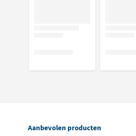
Lengte van de riem: 180 cm
Breedte van de riem: 20 mm
Aanbevolen producten