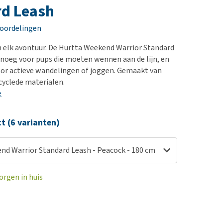
erproblemen
nd te zwaar wordt?
rd Leash
derdom en dementie
lp! Mijn hond plast in
eoordelingen
is. Wat nu?
ergewicht en conditie
kijk alles
n elk avontuur. De Hurtta Weekend Warrior Standard
ieren, pezen en botten
genoeg voor pups die moeten wennen aan de lijn, en
uchtbaarheid
or actieve wandelingen of joggen. Gemaakt van
yclede materialen.
kijk alles
e
ct (6 varianten)
nd Warrior Standard Leash - Peacock - 180 cm
orgen in huis