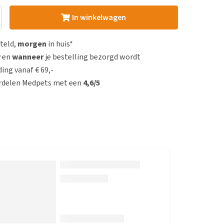
In winkelwagen
steld,
morgen
in huis*
r
en
wanneer
je bestelling bezorgd wordt
ing vanaf € 69,-
rdelen Medpets met een
4,6/5