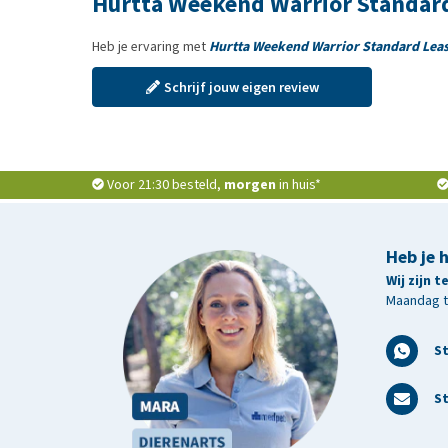
Hurtta Weekend Warrior Standard
Heb je ervaring met
Hurtta Weekend Warrior Standard Lea
Schrijf jouw eigen review
Voor 21:30 besteld,
morgen
in huis*
Heb je 
Wij zijn 
Maandag t/
S
St