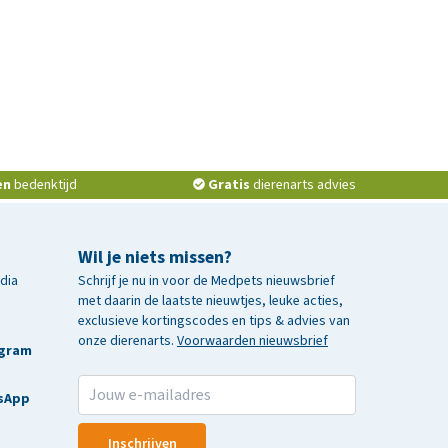
en
bedenktijd
Gratis
dierenarts advies
Wil je niets missen?
edia
Schrijf je nu in voor de Medpets nieuwsbrief
met daarin de laatste nieuwtjes, leuke acties,
exclusieve kortingscodes en tips & advies van
onze dierenarts.
Voorwaarden nieuwsbrief
agram
sApp
Inschrijven