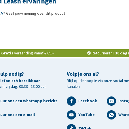
 Leash ervaringen
sh
? Geef jouw mening over dit product
Gratis
verzending vanaf € 69,-
Retourneren?
30 dag
hulp nodig?
Volg je ons al?
telefonisch bereikbaar
Blijf op de hoogte via onze social m
m vrijdag: 08:30 - 13:00 uur
kanalen
tuur ons een WhatsApp bericht
Facebook
Inst
uur ons een e-mail
YouTube
What
TikTok