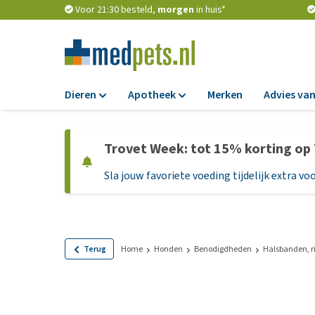
Voor 21:30 besteld,
morgen
in huis*
Dieren
Apotheek
Merken
Advies van
Voer
Apotheek
Trovet Week: tot 15% korting op
Hondenbrokken
Vlooien en teken
Sla jouw favoriete voeding tijdelijk extra voo
Natvoer
Ontworming
Dieetvoer
Medicijnen en
supplementen
Standaardvoer
Probiotica en we
Graanvrij honden
Terug
Home
Honden
Benodigdheden
Halsbanden, r
Vitamines en min
Puppyvoer en sna
Medische benodi
Glutenvrij honden