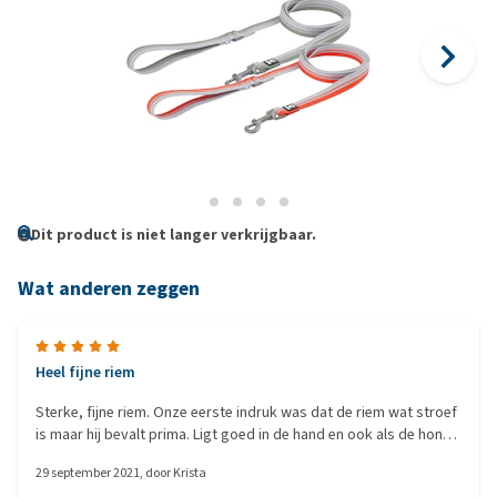
Dit product is niet langer verkrijgbaar.
Wat anderen zeggen
Heel fijne riem
Sterke, fijne riem. Onze eerste indruk was dat de riem wat stroef
is maar hij bevalt prima. Ligt goed in de hand en ook als de hond
er eens onverhoopt in bijt rafelt de riem niet. Ideale lengte om
29 september 2021
, door
Krista
mee te wandelen. Wij hebben hem in combinatie met het tuigje.