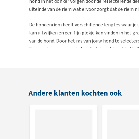
hond in het donker volgen door de reflecterende de
uiteinde van de riem wat ervoor zorgt dat de riem n
De hondenriem heeft verschillende lengtes waar je 
kan uitwijken en een fijn plekje kan vinden in het 
van de hond. Door het ras van jouw hond te selecter
Met een langere riem behoudt de hond de vrijheid t
Wanneer de hondenriem na een regenachtige dag on
schoonwassen. Het is niet aan te raden om de hond
hondenriem is dat het is gemaakt van zacht materiaal
soorten hondenriemen vaak veel ruwer aanvoelen, w
Andere klanten kochten ook
Met de Hurtta Casual Rope Leash heb je de kwaliteit
comfortabeler in de hand liggen. Dit zorgt ervoor d
riemen zijn in diverse kleuren beschikbaar. Zo kun je 
het mooiste vindt.