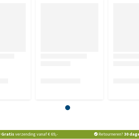
Gratis
verzending vanaf € 69,-
Retourneren?
30 dag