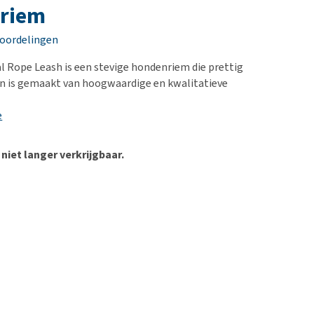
erproblemen
nd te zwaar wordt?
riem
derdom en dementie
lp! Mijn hond plast in
eoordelingen
is. Wat nu?
ergewicht en conditie
kijk alles
l Rope Leash is een stevige hondenriem die prettig
ieren, pezen en botten
 en is gemaakt van hoogwaardige en kwalitatieve
uchtbaarheid
e
kijk alles
 niet langer verkrijgbaar.