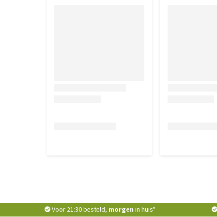
Voor 21:30 besteld,
morgen
in huis*