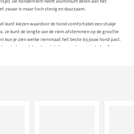
eltjes. De hondenriem heeft aluminium delen aan het
iet zwaar is maar toch stevig en duurzaam.
uit kunt kiezen waardoor de hond comfortabel een stukje
gras. Je kunt de lengte van de riem afstemmen op de grootte
en kun je zien welke riemmaat het beste bij jouw hond past.
ijdens het wandelen doordat die meer loopruimte heeft.
der de modder zit kun je deze met de hand weer
enriem in de wasmachine te doen. Het voordeel van deze
. Dit zal je merken tijdens het uitlaten doordat dit
at op den duur pijn kan doen aan de handen.
 en stevigheid van een touwriem maar zal dit voor jou
at je nog een extra rondje met de hond wil gaan lopen. De
een riem kiezen die past bij de halsband van de hond of die jij