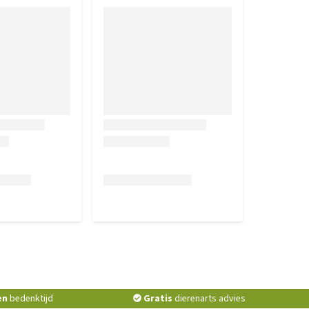
en
bedenktijd
Gratis
dierenarts advies