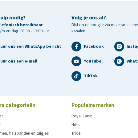
hulp nodig?
Volg je ons al?
telefonisch bereikbaar
Blijf op de hoogte via onze social m
m vrijdag: 08:30 - 13:00 uur
kanalen
tuur ons een WhatsApp bericht
Facebook
Inst
uur ons een e-mail
YouTube
What
TikTok
re categorieën
Populaire merken
er
Royal Canin
r
Hill's
men, halsbanden en tuigjes
Trixie