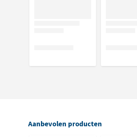
Eigenschappen
Keuze uit verschillende maten
Reflecterende deeltjes voor veiligheid
Breed kleuraanbod
Aanbevolen producten