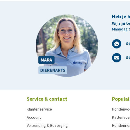
Heb je 
Wij zijn 
Maandag t/
S
St
Service & contact
Populai
Klantenservice
Hondenvo
Account
Kattenvoe
Verzending & Bezorging
Hondenrie