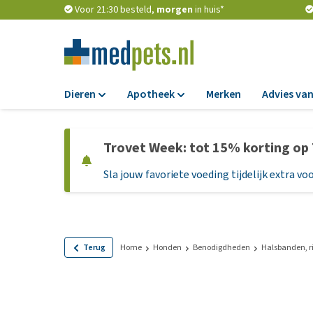
Voor 21:30 besteld,
morgen
in huis*
Dieren
Apotheek
Merken
Advies van
Voer
Apotheek
Trovet Week: tot 15% korting op
Hondenbrokken
Vlooien en teken
Sla jouw favoriete voeding tijdelijk extra voo
Natvoer
Ontworming
Dieetvoer
Medicijnen en
supplementen
Standaardvoer
Probiotica en we
Graanvrij honden
Terug
Home
Honden
Benodigdheden
Halsbanden, r
Vitamines en min
Puppyvoer en sna
Medische benodi
Glutenvrij honden