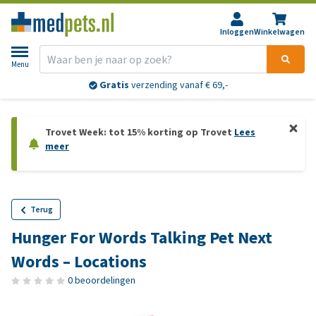
Inloggen
Winkelwagen
Menu
Gratis
verzending vanaf € 69,-
Trovet Week: tot 15% korting op Trovet
Lees
meer
Terug
Hunger For Words Talking Pet Next
Words – Locations
0 beoordelingen