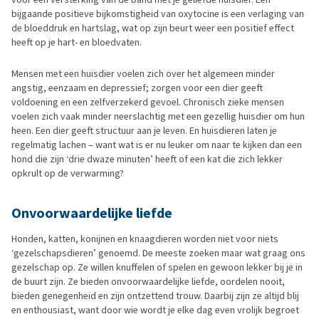
bijgaande positieve bijkomstigheid van oxytocine is een verlaging van
de bloeddruk en hartslag, wat op zijn beurt weer een positief effect
heeft op je hart- en bloedvaten.
Mensen met een huisdier voelen zich over het algemeen minder
angstig, eenzaam en depressief; zorgen voor een dier geeft
voldoening en een zelfverzekerd gevoel. Chronisch zieke mensen
voelen zich vaak minder neerslachtig met een gezellig huisdier om hun
heen. Een dier geeft structuur aan je leven. En huisdieren laten je
regelmatig lachen – want wat is er nu leuker om naar te kijken dan een
hond die zijn ‘drie dwaze minuten’ heeft of een kat die zich lekker
opkrult op de verwarming?
Onvoorwaardelijke liefde
Honden, katten, konijnen en knaagdieren worden niet voor niets
‘gezelschapsdieren’ genoemd. De meeste zoeken maar wat graag ons
gezelschap op. Ze willen knuffelen of spelen en gewoon lekker bij je in
de buurt zijn. Ze bieden onvoorwaardelijke liefde, oordelen nooit,
bieden genegenheid en zijn ontzettend trouw. Daarbij zijn ze altijd blij
en enthousiast, want door wie wordt je elke dag even vrolijk begroet