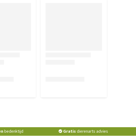
en
bedenktijd
Gratis
dierenarts advies