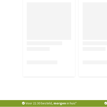
Voor 21:30 besteld,
morgen
in huis*