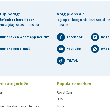
hulp nodig?
Volg je ons al?
telefonisch bereikbaar
Blijf op de hoogte via onze social m
m vrijdag: 08:30 - 13:00 uur
kanalen
tuur ons een WhatsApp bericht
Facebook
Inst
uur ons een e-mail
YouTube
What
TikTok
re categorieën
Populaire merken
er
Royal Canin
r
Hill's
men, halsbanden en tuigjes
Trixie