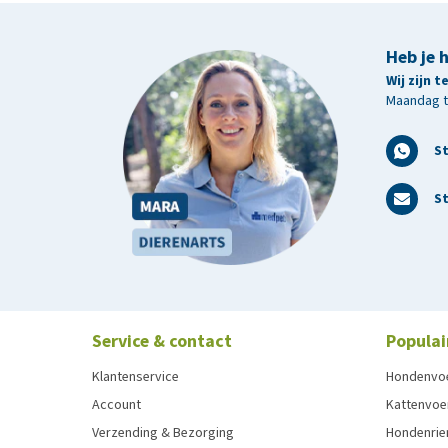
Heb je 
Wij zijn 
Maandag t/
S
St
Service & contact
Populai
Klantenservice
Hondenvo
Account
Kattenvoe
Verzending & Bezorging
Hondenrie