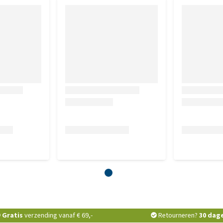
Gratis
verzending vanaf € 69,-
Retourneren?
30 dag