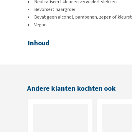
Neutraliseert kleur en verwijdert vlekken
Bevordert haargroei
Bevat geen alcohol, parabenen, zepen of kleurs
Vegan
Inhoud
250 ml
Samenstelling
Gezuiverd water, natuurlijk afgeleide reinigingsmid
Andere klanten kochten ook
sinensis (sinaasappel) olie, cederhout olie juniperus
gehydrolyseerd plantaardig eiwit, zingiber officinal
geraniol, citronellol, conserveermiddel.