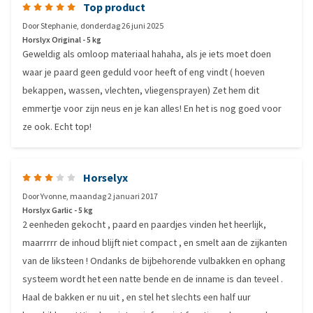
Top product
Door
Stephanie
,
donderdag 26 juni 2025
Horslyx Original - 5 kg
Geweldig als omloop materiaal hahaha, als je iets moet doen
waar je paard geen geduld voor heeft of eng vindt ( hoeven
bekappen, wassen, vlechten, vliegensprayen) Zet hem dit
emmertje voor zijn neus en je kan alles! En het is nog goed voor
ze ook. Echt top!
Horselyx
Door
Yvonne
,
maandag 2 januari 2017
Horslyx Garlic - 5 kg
2 eenheden gekocht , paard en paardjes vinden het heerlijk,
maarrrrr de inhoud blijft niet compact , en smelt aan de zijkanten
van de liksteen ! Ondanks de bijbehorende vulbakken en ophang
systeem wordt het een natte bende en de inname is dan teveel .
Haal de bakken er nu uit , en stel het slechts een half uur