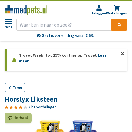
Inloggen
Winkelwagen
Menu
Gratis
verzending vanaf € 69,-
Trovet Week: tot 15% korting op Trovet
Lees
meer
Terug
Horslyx Liksteen
2 beoordelingen
Herhaal