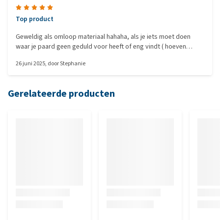
Top product
Geweldig als omloop materiaal hahaha, als je iets moet doen
waar je paard geen geduld voor heeft of eng vindt ( hoeven
bekappen, wassen, vlechten, vliegensprayen) Zet hem dit
26 juni 2025
, door
Stephanie
emmertje voor zijn neus en je kan alles! En het is nog goed voor
ze ook. Echt top!
Gerelateerde producten