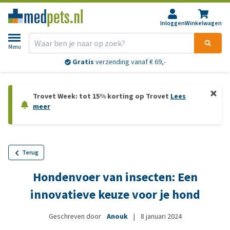
Inloggen
Winkelwagen
Menu
Gratis
verzending vanaf € 69,-
Trovet Week: tot 15% korting op Trovet
Lees
meer
Terug
Hondenvoer van insecten: Een
innovatieve keuze voor je hond
Geschreven door
Anouk
|
8 januari 2024