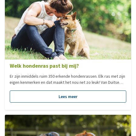
Welk hondenras past bij mij?
Er zijn inmiddels ruim 350 erkende hondenrassen. Elk ras met zijn
eigen kenmerken en dat maakt het nou net zo leuk! Van Duitse
Dog tot Chihuahua, elk hondenras heeft zijn eigen charme. Veel
mensen zoeken een hond op basis van het formaat. Dit zegt
Lees meer
echter niks over het karakter van een hond en dus ook niet of
deze bij je past, al is het natuurlijk minder verstandig om voor
een Sint Bernhard te kiezen als je in een klein appartement woont.