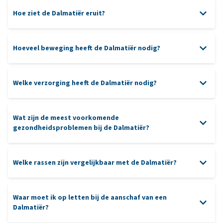
Hoe ziet de Dalmatiër eruit?
Hoeveel beweging heeft de Dalmatiër nodig?
Welke verzorging heeft de Dalmatiër nodig?
hondensporten
borstelen
Wat zijn de meest voorkomende
gezondheidsproblemen bij de Dalmatiër?
tanden
dieet
Welke rassen zijn vergelijkbaar met de Dalmatiër?
Heupdysplasie
Waar moet ik op letten bij de aanschaf van een
Vizsla
:
Een energieke en intelligente jachthond met een
Dalmatiër?
vriendelijk karakter.