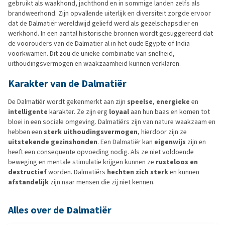
gebruikt als waakhond, jachthond en in sommige landen zelfs als
brandweerhond. Zijn opvallende uiterlijk en diversiteit zorgde ervoor
dat de Dalmatiër wereldwijd geliefd werd als gezelschapsdier en
werkhond. In een aantal historische bronnen wordt gesuggereerd dat
de voorouders van de Dalmatiër al in het oude Egypte of India
voorkwamen. Dit zou de unieke combinatie van snelheid,
uithoudingsvermogen en waakzaamheid kunnen verklaren.
Karakter van de Dalmatiër
De Dalmatiër wordt gekenmerkt aan zijn
speelse
,
energieke
en
intelligente
karakter. Ze zijn erg
loyaal
aan hun baas en komen tot
bloei in een sociale omgeving. Dalmatiërs zijn van nature waakzaam en
hebben een
sterk uithoudingsvermogen
, hierdoor zijn ze
uitstekende gezinshonden
. Een Dalmatiër kan
eigenwijs
zijn en
heeft een consequente opvoeding nodig. Als ze niet voldoende
beweging en mentale stimulatie krijgen kunnen ze
rusteloos en
destructief
worden. Dalmatiërs
hechten zich sterk
en kunnen
afstandelijk
zijn naar mensen die zij niet kennen.
Alles over de Dalmatiër