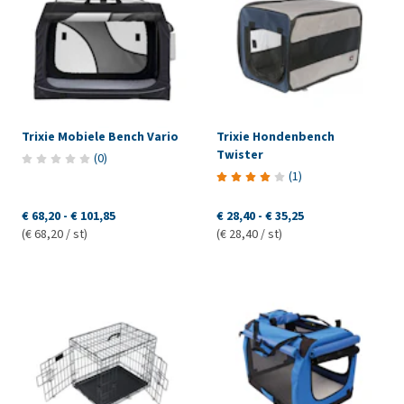
Trixie Mobiele Bench Vario
Trixie Hondenbench
Twister
(
0
)
(
1
)
€ 68,20
-
€ 101,85
€ 28,40
-
€ 35,25
(€ 68,20 / st)
(€ 28,40 / st)