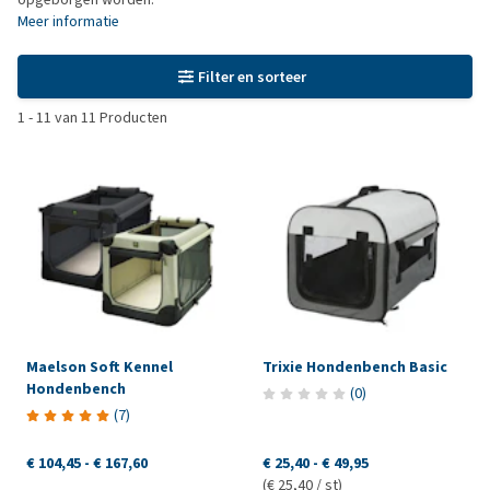
Meer informatie
Filter en sorteer
1
-
11
van
11
Producten
Maelson Soft Kennel
Trixie Hondenbench Basic
Hondenbench
(
0
)
(
7
)
€ 104,45
-
€ 167,60
€ 25,40
-
€ 49,95
(€ 25,40 / st)