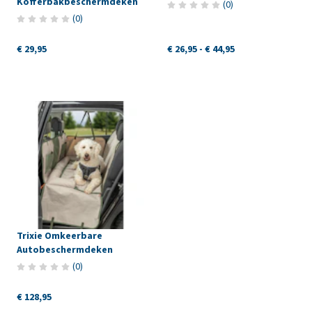
Kofferbakbeschermdeken
(
0
)
(
0
)
€ 29,95
€ 26,95
-
€ 44,95
Trixie Omkeerbare
Autobeschermdeken
(
0
)
€ 128,95