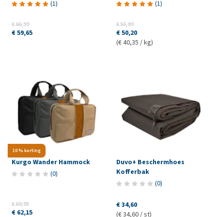
(
1
)
(
1
)
€ 66,30
€ 55,80
€ 59,65
€ 50,20
(€ 40,35 / kg)
10 % korting
Kurgo Wander Hammock
Duvo+ Beschermhoes
Kofferbak
(
0
)
(
0
)
€ 69,05
€ 34,60
€ 62,15
(€ 34,60 / st)