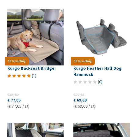
10 % korting
10 % korting
Kurgo Backseat Bridge
Kurgo Heather Half Dog
Hammock
(
1
)
(
0
)
€ 85,60
€ 77,35
€ 77,05
€ 69,60
(€ 77,05 / st)
(€ 69,60 / st)