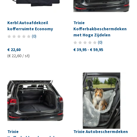
Kerbl Autoafdekzeil
Trixie
kofferruimte Economy
Kofferbakbeschermdeken
met Hoge Zijdelen
(
0
)
(
0
)
€ 22,60
€ 39,95
-
€ 59,95
(€ 22,60 / st)
Trixie
Trixie Autobeschermdeken