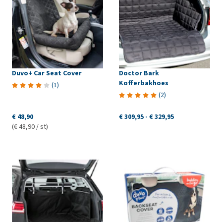
Duvo+ Car Seat Cover
Doctor Bark
Kofferbakhoes
(
1
)
(
2
)
€ 48,90
€ 309,95
-
€ 329,95
(€ 48,90 / st)