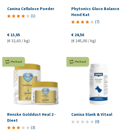
Canina Cellulose Poeder
Phytonics Gluco Balance
Hond Kat
(
1
)
(
7
)
€ 13,05
€ 24,50
(€ 32,63 / kg)
(€ 245,00 / kg)
Herhaal
Herhaal
Renske Golddust Heal 2 -
Canina Slank & Vitaal
Dieet
(
0
)
(
3
)