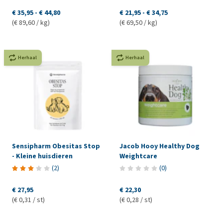
€ 35,95
-
€ 44,80
€ 21,95
-
€ 34,75
(€ 89,60 / kg)
(€ 69,50 / kg)
Herhaal
Herhaal
Sensipharm Obesitas Stop
Jacob Hooy Healthy Dog
- Kleine huisdieren
Weightcare
(
2
)
(
0
)
€ 27,95
€ 22,30
(€ 0,31 / st)
(€ 0,28 / st)