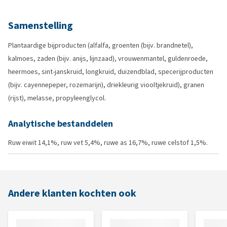
Samenstelling
Plantaardige bijproducten (alfalfa, groenten (bijv. brandnetel),
kalmoes, zaden (bijv. anijs, lijnzaad), vrouwenmantel, guldenroede,
heermoes, sint-janskruid, longkruid, duizendblad, specerijproducten
(bijv. cayennepeper, rozemarijn), driekleurig viooltjekruid), granen
(rijst), melasse, propyleenglycol.
Analytische bestanddelen
Ruw eiwit 14,1%, ruw vet 5,4%, ruwe as 16,7%, ruwe celstof 1,5%.
Andere klanten kochten ook