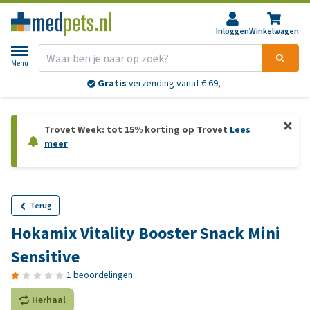
Inloggen
Winkelwagen
Menu
Gratis
verzending vanaf € 69,-
Trovet Week: tot 15% korting op Trovet
Lees
meer
Terug
Hokamix Vitality Booster Snack Mini
Sensitive
1 beoordelingen
Herhaal