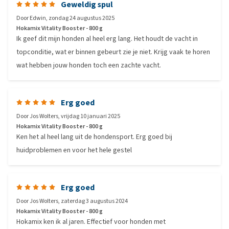
Geweldig spul
Door
Edwin
,
zondag 24 augustus 2025
Hokamix Vitality Booster - 800 g
Ik geef dit mijn honden al heel erg lang. Het houdt de vacht in
topconditie, wat er binnen gebeurt zie je niet. Krijg vaak te horen
wat hebben jouw honden toch een zachte vacht.
Erg goed
Door
Jos Wolters
,
vrijdag 10 januari 2025
Hokamix Vitality Booster - 800 g
Ken het al heel lang uit de hondensport. Erg goed bij
huidproblemen en voor het hele gestel
Erg goed
Door
Jos Wolters
,
zaterdag 3 augustus 2024
Hokamix Vitality Booster - 800 g
Hokamix ken ik al jaren. Effectief voor honden met