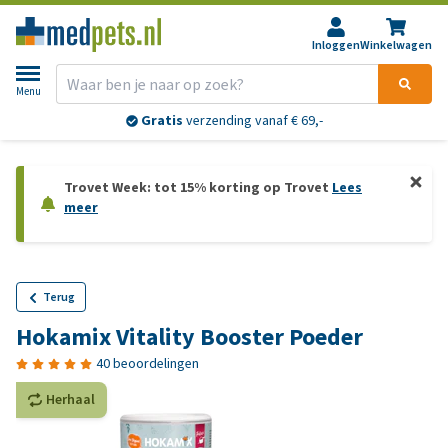
Inloggen
Winkelwagen
Menu
Gratis
verzending vanaf € 69,-
Trovet Week: tot 15% korting op Trovet
Lees
meer
Terug
Hokamix Vitality Booster Poeder
40 beoordelingen
Herhaal