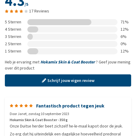
4.3
/5
17 Reviews
5 Sterren
71%
4 Sterren
12%
3 Sterren
6%
2 Sterren
0%
1 Sterren
12%
Heb je ervaring met
Hokamix Skin & Coat Booster
? Geef jouw mening
over dit product
Schrijf jouw eigen review
Fantastisch product tegen jeuk
Door
Janet
,
zondag 10 september 2023
Hokamix Skin & Coat Booster - 350 g
Onze Duitse herder beet zichzelf he-le-maal kapot door de jeuk.
Zo erg dat hij uiteindelijk een dagelijkse hoeveelheid prednoral