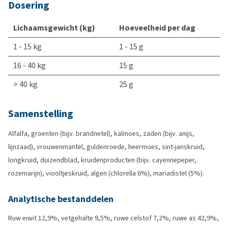
Dosering
Lichaamsgewicht (kg)
Hoeveelheid per dag
1 - 15 kg
1 - 15 g
16 - 40 kg
15 g
> 40 kg
25 g
Samenstelling
Alfalfa, groenten (bijv. brandnetel), kalmoes, zaden (bijv. anijs,
lijnzaad), vrouwenmantel, guldenroede, heermoes, sint-janskruid,
longkruid, duizendblad, kruidenproducten (bijv. cayennepeper,
rozemarijn), viooltjeskruid, algen (chlorella 6%), mariadistel (5%).
Analytische bestanddelen
Ruw eiwit 12,9%, vetgehalte 9,5%, ruwe celstof 7,2%, ruwe as 42,9%,