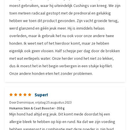
moest gebruiken, waar hij uiteindelijk Cushings van kreeg. We zijn
toen meteen radicaal gestopt met de prednoral en gelukkig
hebben we toen dit product gevonden. Zijn vacht groeide terug,
werd glanzend en géén jeuk meer. Hij is inmiddels helaas
overleden, maar ik gebruik het nu ook voor onze andere twee
honden. Ik weet niet of het hierdoor komt, maar ze hebben
eigenlijk ook geen vlooien. Half schepje per dag door de brokken
met wat eetlepels water. Onze herder vond het niet zo lekker,
dus ik moest het in het begin verbergen in een stukje kipfilet.
Onze andere honden eten het zonder problemen.
Super!
Door
Dominique
,
vrijdag 25 augustus 2023
Hokamix Skin & Coat Booster - 350 g
Mijn hond had altijd erg jeuk. Dit komt mede doordat hij een
allergie bleek te hebben op kip en rund. Na dat we zijn voeding
hebben aangepast in combinatie met deze poeder is zijn huid