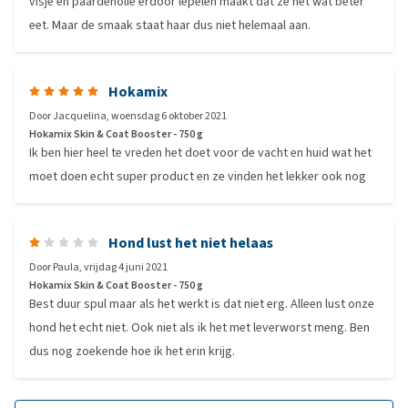
visje en paardenolie erdoor lepelen maakt dat ze het wat beter
eet. Maar de smaak staat haar dus niet helemaal aan.
Hokamix
Door
Jacquelina
,
woensdag 6 oktober 2021
Hokamix Skin & Coat Booster - 750 g
Ik ben hier heel te vreden het doet voor de vacht en huid wat het
moet doen echt super product en ze vinden het lekker ook nog
Hond lust het niet helaas
Door
Paula
,
vrijdag 4 juni 2021
Hokamix Skin & Coat Booster - 750 g
Best duur spul maar als het werkt is dat niet erg. Alleen lust onze
hond het echt niet. Ook niet als ik het met leverworst meng. Ben
dus nog zoekende hoe ik het erin krijg.