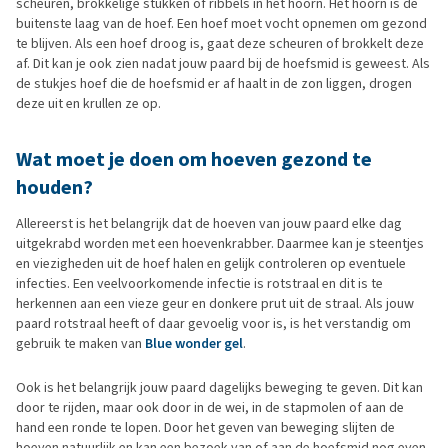
scheuren, brokkelige stukken of ribbels in het hoorn. Het hoorn is de
buitenste laag van de hoef. Een hoef moet vocht opnemen om gezond
te blijven. Als een hoef droog is, gaat deze scheuren of brokkelt deze
af. Dit kan je ook zien nadat jouw paard bij de hoefsmid is geweest. Als
de stukjes hoef die de hoefsmid er af haalt in de zon liggen, drogen
deze uit en krullen ze op.
Wat moet je doen om hoeven gezond te
houden?
Allereerst is het belangrijk dat de hoeven van jouw paard elke dag
uitgekrabd worden met een hoevenkrabber. Daarmee kan je steentjes
en viezigheden uit de hoef halen en gelijk controleren op eventuele
infecties. Een veelvoorkomende infectie is rotstraal en dit is te
herkennen aan een vieze geur en donkere prut uit de straal. Als jouw
paard rotstraal heeft of daar gevoelig voor is, is het verstandig om
gebruik te maken van
Blue wonder gel
.
Ook is het belangrijk jouw paard dagelijks beweging te geven. Dit kan
door te rijden, maar ook door in de wei, in de stapmolen of aan de
hand een ronde te lopen. Door het geven van beweging slijten de
hoeven natuurlijk en kan een bezoek van of aan de hoefsmid nog even