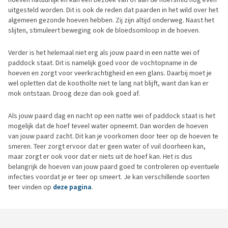
uitgesteld worden. Dit is ook de reden dat paarden in het wild over het
algemeen gezonde hoeven hebben. Zij zijn altijd onderweg. Naast het
slijten, stimuleert beweging ook de bloedsomloop in de hoeven.
Verder is het helemaal niet erg als jouw paard in een natte wei of
paddock staat. Dit is namelijk goed voor de vochtopname in de
hoeven en zorgt voor veerkrachtigheid en een glans. Daarbij moet je
wel opletten dat de kootholte niet te lang nat blijft, want dan kan er
mok ontstaan. Droog deze dan ook goed af.
Als jouw paard dag en nacht op een natte wei of paddock staat is het
mogelijk dat de hoef teveel water opneemt. Dan worden de hoeven
van jouw paard zacht. Dit kan je voorkomen door teer op de hoeven te
smeren. Teer zorgt ervoor dat er geen water of vuil doorheen kan,
maar zorgt er ook voor dat er niets uit de hoef kan. Het is dus
belangrijk de hoeven van jouw paard goed te controleren op eventuele
infecties voordat je er teer op smeert. Je kan verschillende soorten
teer vinden op
deze pagina
.