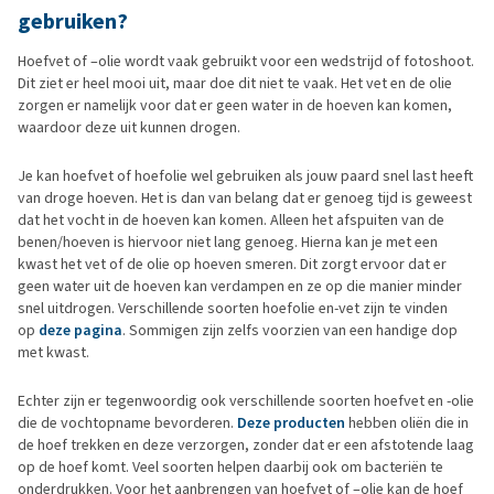
gebruiken?
Hoefvet of –olie wordt vaak gebruikt voor een wedstrijd of fotoshoot.
Dit ziet er heel mooi uit, maar doe dit niet te vaak. Het vet en de olie
zorgen er namelijk voor dat er geen water in de hoeven kan komen,
waardoor deze uit kunnen drogen.
Je kan hoefvet of hoefolie wel gebruiken als jouw paard snel last heeft
van droge hoeven. Het is dan van belang dat er genoeg tijd is geweest
dat het vocht in de hoeven kan komen. Alleen het afspuiten van de
benen/hoeven is hiervoor niet lang genoeg. Hierna kan je met een
kwast het vet of de olie op hoeven smeren. Dit zorgt ervoor dat er
geen water uit de hoeven kan verdampen en ze op die manier minder
snel uitdrogen. Verschillende soorten hoefolie en-vet zijn te vinden
op
deze pagina
. Sommigen zijn zelfs voorzien van een handige dop
met kwast.
Echter zijn er tegenwoordig ook verschillende soorten hoefvet en -olie
die de vochtopname bevorderen.
Deze producten
hebben oliën die in
de hoef trekken en deze verzorgen, zonder dat er een afstotende laag
op de hoef komt. Veel soorten helpen daarbij ook om bacteriën te
onderdrukken. Voor het aanbrengen van hoefvet of –olie kan de hoef