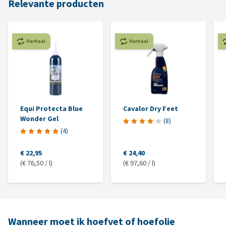
Relevante producten
Herhaal
Herhaal
Equi Protecta Blue
Cavalor Dry Feet
Wonder Gel
(
8
)
(
4
)
€ 22,95
€ 24,40
(€ 76,50 / l)
(€ 97,60 / l)
Wanneer moet ik hoefvet of hoefolie