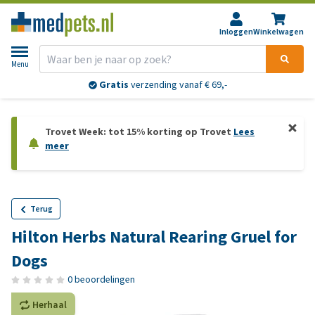
Inloggen
Winkelwagen
Menu
Gratis
verzending vanaf € 69,-
Trovet Week: tot 15% korting op Trovet
Lees
meer
Terug
Hilton Herbs Natural Rearing Gruel for
Dogs
0 beoordelingen
Herhaal