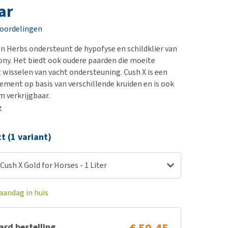
erproblemen
nd te zwaar wordt?
ar
derdom en dementie
lp! Mijn hond plast in
eoordelingen
is. Wat nu?
ergewicht en conditie
kijk alles
on Herbs ondersteunt de hypofyse en schildklier van
ieren, pezen en botten
ony. Het biedt ook oudere paarden die moeite
uchtbaarheid
wisselen van vacht ondersteuning. Cush X is een
lement op basis van verschillende kruiden en is ook
kijk alles
m verkrijgbaar.
e
ct (1 variant)
Cush X Gold for Horses - 1 Liter
aandag in huis
rd bestelling