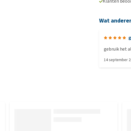
Klanten beoo
Wat andere
g
gebruik het a
14 september 