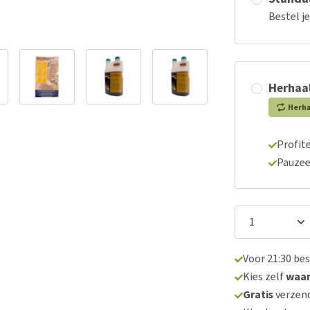
Bestel j
Herhaal
Herh
Profite
Pauzee
Voor 21:30 be
Kies zelf
waa
Gratis
verzend