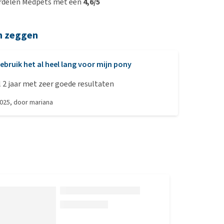
rdelen Medpets met een
4,6/5
n zeggen
ebruik het al heel lang voor mijn pony
l 2 jaar met zeer goede resultaten
2025
, door
mariana