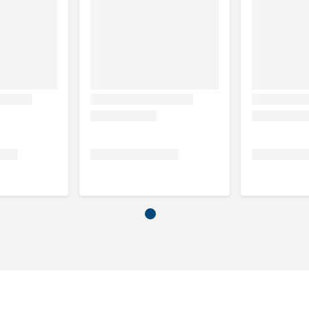
2 schepjes
20 ml
3 schepjes
25 ml
4 schepjes
30 ml
5 schepjes
40 ml
 1 kg, Hilton Herbs Cush X Gold is verkrijgbaar in een flacon
 artisjok bladeren, mariadistel zaden, guldenroede.
en, geitenruit, bosbessen, artisjok bladeren, mariadistel