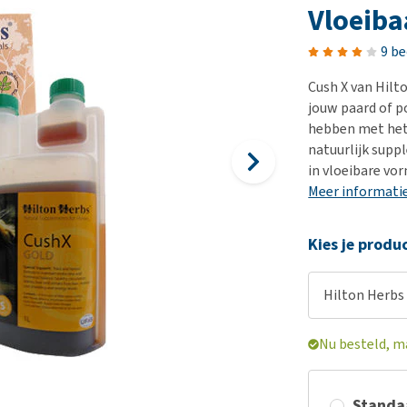
Bench
Nierproblemen
BARF
Ni
ho
er
Vloeiba
Voer- en drinkbakken
Ouderdom en dementie
Puppy apotheek
Ou
He
nvoer
9 b
hu
Op reis en onderweg
Overgewicht en conditie
Vuurwerkangst
Ov
r
Be
Cush X van Hilt
Bekijk alles
Bekijk alles
Puppy benodigdheden
Sp
jouw paard of p
Bekijk alles
Vr
hebben met het 
natuurlijk supp
Be
in vloeibare vor
Meer informati
Kies je produ
Hilton Herbs 
Nu besteld, m
Standaa