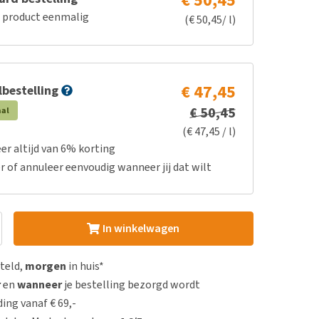
€ 50,45
e product eenmalig
(€ 50,45/ l)
€ 47,45
bestelling
€ 50,45
aal
(€ 47,45 / l)
er altijd van 6% korting
r of annuleer eenvoudig wanneer jij dat wilt
In winkelwagen
steld,
morgen
in huis*
r
en
wanneer
je bestelling bezorgd wordt
ing vanaf € 69,-