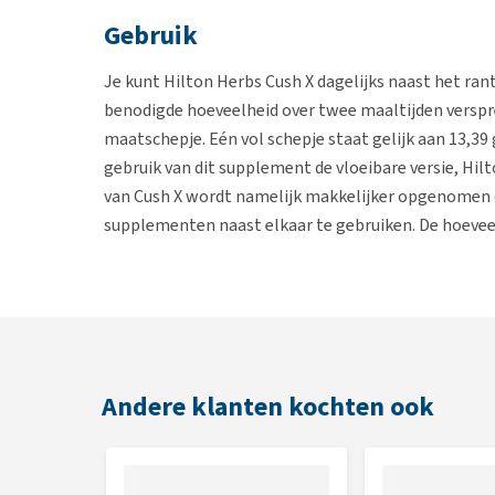
Gebruik
Je kunt Hilton Herbs Cush X dagelijks naast het ran
benodigde hoeveelheid over twee maaltijden verspr
maatschepje. Eén vol schepje staat gelijk aan 13,3
gebruik van dit supplement de vloeibare versie, Hilt
van Cush X wordt namelijk makkelijker opgenomen 
supplementen naast elkaar te gebruiken. De hoeveel
benodigde hoeveelheid kan per paard afwijken. Let b
dat je hebt.
Hoeveel Hilton Herbs Cush X mag ik mijn paard 
geven?
Andere klanten kochten ook
Stokmaat paard
tot 1.27 m