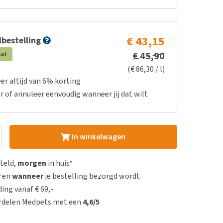
€ 43,15
bestelling
€ 45,90
aal
(€ 86,30 / l)
er altijd van 6% korting
r of annuleer eenvoudig wanneer jij dat wilt
In winkelwagen
steld,
morgen
in huis*
r
en
wanneer
je bestelling bezorgd wordt
ing vanaf € 69,-
rdelen Medpets met een
4,6/5