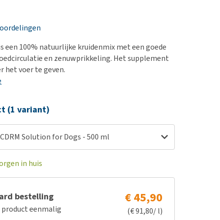
erproblemen
nd te zwaar wordt?
derdom en dementie
lp! Mijn hond plast in
eoordelingen
is. Wat nu?
ergewicht en conditie
kijk alles
s een 100% natuurlijke kruidenmix met een goede
ieren, pezen en botten
loedcirculatie en zenuwprikkeling. Het supplement
uchtbaarheid
r het voer te geven.
e
kijk alles
ct (1 variant)
 CDRM Solution for Dogs - 500 ml
orgen in huis
€ 45,90
rd bestelling
e product eenmalig
(€ 91,80/ l)