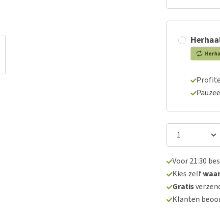
Herhaal
Herh
Profite
Pauzee
Voor 21:30 be
Kies zelf
waa
Gratis
verzend
Klanten beoo