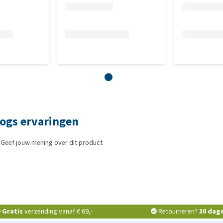
Dogs ervaringen
 Geef jouw mening over dit product
Gratis
verzending vanaf € 69,-
Retourneren?
30 dag