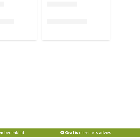
en
bedenktijd
Gratis
dierenarts advies