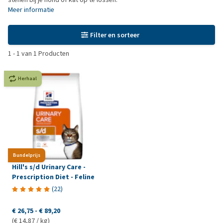
Meer informatie
Filter en sorteer
1
-
1
van
1
Producten
Herhaal
Bundelprijs
Hill's s/d Urinary Care -
Prescription Diet - Feline
(
22
)
€ 26,75
-
€ 89,20
(€ 14,87 / kg)