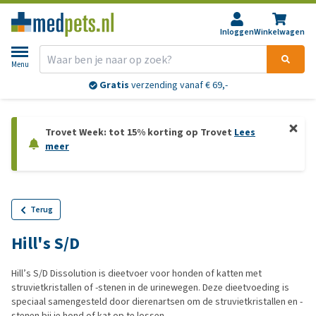
Inloggen
Winkelwagen
Menu
Gratis
verzending vanaf € 69,-
Trovet Week: tot 15% korting op Trovet
Lees
meer
Terug
Hill's S/D
Hill’s S/D Dissolution is dieetvoer voor honden of katten met
struvietkristallen of -stenen in de urinewegen. Deze dieetvoeding is
speciaal samengesteld door dierenartsen om de struvietkristallen en -
stenen bij je hond of kat op te lossen.