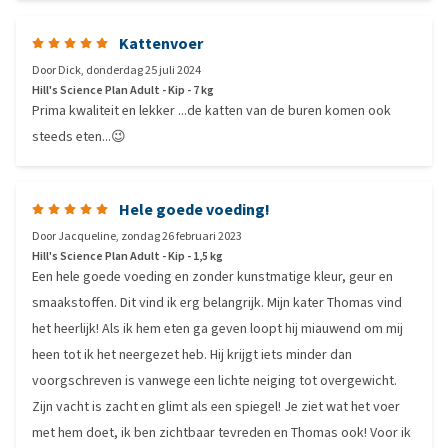
Kattenvoer
Door
Dick
,
donderdag 25 juli 2024
Hill's Science Plan Adult - Kip - 7 kg
Prima kwaliteit en lekker ...de katten van de buren komen ook
steeds eten...😉
Hele goede voeding!
Door
Jacqueline
,
zondag 26 februari 2023
Hill's Science Plan Adult - Kip - 1,5 kg
Een hele goede voeding en zonder kunstmatige kleur, geur en
smaakstoffen. Dit vind ik erg belangrijk. Mijn kater Thomas vind
het heerlijk! Als ik hem eten ga geven loopt hij miauwend om mij
heen tot ik het neergezet heb. Hij krijgt iets minder dan
voorgschreven is vanwege een lichte neiging tot overgewicht.
Zijn vacht is zacht en glimt als een spiegel! Je ziet wat het voer
met hem doet, ik ben zichtbaar tevreden en Thomas ook! Voor ik