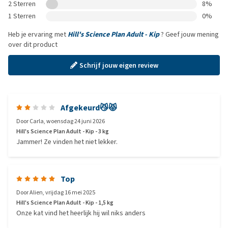
2 Sterren
8%
1 Sterren
0%
Heb je ervaring met
Hill's Science Plan Adult - Kip
? Geef jouw mening
over dit product
Schrijf jouw eigen review
Afgekeurd😼😾
Door
Carla
,
woensdag 24 juni 2026
Hill's Science Plan Adult - Kip - 3 kg
Jammer! Ze vinden het niet lekker.
Top
Door
Alien
,
vrijdag 16 mei 2025
Hill's Science Plan Adult - Kip - 1,5 kg
Onze kat vind het heerlijk hij wil niks anders