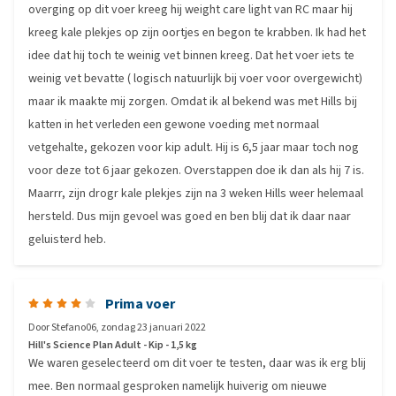
overging op dit voer kreeg hij weight care light van RC maar hij
kreeg kale plekjes op zijn oortjes en begon te krabben. Ik had het
idee dat hij toch te weinig vet binnen kreeg. Dat het voer iets te
weinig vet bevatte ( logisch natuurlijk bij voer voor overgewicht)
maar ik maakte mij zorgen. Omdat ik al bekend was met Hills bij
katten in het verleden een gewone voeding met normaal
vetgehalte, gekozen voor kip adult. Hij is 6,5 jaar maar toch nog
voor deze tot 6 jaar gekozen. Overstappen doe ik dan als hij 7 is.
Maarrr, zijn drogr kale plekjes zijn na 3 weken Hills weer helemaal
hersteld. Dus mijn gevoel was goed en ben blij dat ik daar naar
geluisterd heb.
Prima voer
Door
Stefano06
,
zondag 23 januari 2022
Hill's Science Plan Adult - Kip - 1,5 kg
We waren geselecteerd om dit voer te testen, daar was ik erg blij
mee. Ben normaal gesproken namelijk huiverig om nieuwe