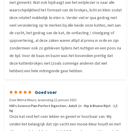
niet gemerkt. Wat ook bijdraagt aan het eetplezier is naar alle
waarschijnlijkheid het formaat van de brokjes, licht en klein zodat
deze relatief makkelijk te eten is. Verder viel er qua gedrag niet
veel verandering op te merken bij alle beide onze katten, niet aan
de vacht, het gedrag van de kat, de ontlasting / stoelgang of
spijsvertering, al deze zaken waren altijd al prima in orde en zijn
zondermeer ook zo gebleven tijdens het nuttigen en een poos na
de tijd. Voor de baas en bazin was het bovendien prettig dat
deze kattenbrokjes niet (zoals sommige anderen dat wel
hebben) een hele indringende geur hebben.
Goed voer
Door
Wilma Meurs
,
woensdag 12 januari 2022
Hill's Science Plan Perfect Digestion - Adult 1+ - Kip & Bruine Rijst - 1,5
kg
Onze kat vind het voer lekker en geniet er hoorbaar van. Wij
vinden het belangrijk dat zijn vacht een mooie kleur houdt en met