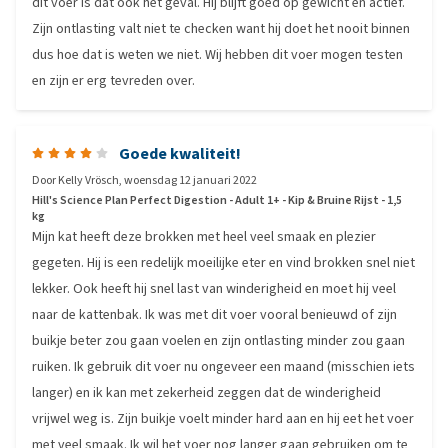
dit voer is dat ook het geval. Hij blijft goed op gewicht en actief.
Zijn ontlasting valt niet te checken want hij doet het nooit binnen
dus hoe dat is weten we niet. Wij hebben dit voer mogen testen
en zijn er erg tevreden over.
Goede kwaliteit!
Door
Kelly Vrösch
,
woensdag 12 januari 2022
Hill's Science Plan Perfect Digestion - Adult 1+ - Kip & Bruine Rijst - 1,5
kg
Mijn kat heeft deze brokken met heel veel smaak en plezier
gegeten. Hij is een redelijk moeilijke eter en vind brokken snel niet
lekker. Ook heeft hij snel last van winderigheid en moet hij veel
naar de kattenbak. Ik was met dit voer vooral benieuwd of zijn
buikje beter zou gaan voelen en zijn ontlasting minder zou gaan
ruiken. Ik gebruik dit voer nu ongeveer een maand (misschien iets
langer) en ik kan met zekerheid zeggen dat de winderigheid
vrijwel weg is. Zijn buikje voelt minder hard aan en hij eet het voer
met veel smaak. Ik wil het voer nog langer gaan gebruiken om te