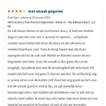
met smaak gegeten
Door
Egni
,
zaterdag 15 januari 2022
Hill's Science Plan Perfect Digestion - Adult 1+ - Kip & Bruine Rijst - 1,5
kg
De zak kwam binnen in een kartonnen doos, ik had een drukke
dag en nam me voor om 's avonds te openen.... schijnbaar
vonden onze katten het door de doos en de zak heen al
onweerstaanbaar voer. Toen ik terug kwam was de doos
opengekrabt en de zak ook. Mattie en Marieke waren alvast
begonnen met eten. Over de smaak is dus geen discussie
mogelijk. Opvallend was wel de winderigheid die ontstond. Dit
maakt dat het voor mij geen 5 sterren werden. De ontlasting zag
er prima uit en ook de katten zelf doen het erg goed op het voer.
Dat de smaak goed is vind ik fijn, ze zijn namelijk best
kieskeurige eters. Het nadeel van dit lekkere voer is wel dat ze
steeds meer willen. Ik moet dus iets beter mijn best doen om ons
tweetal op gewicht te houden. Al met al zijn we tevreden,