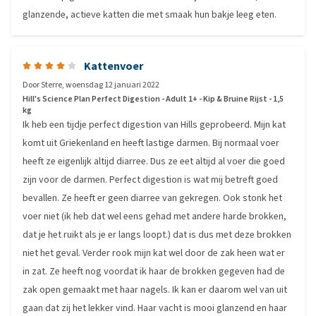
glanzende, actieve katten die met smaak hun bakje leeg eten.
Kattenvoer
Door
Sterre
,
woensdag 12 januari 2022
Hill's Science Plan Perfect Digestion - Adult 1+ - Kip & Bruine Rijst - 1,5
kg
Ik heb een tijdje perfect digestion van Hills geprobeerd. Mijn kat
komt uit Griekenland en heeft lastige darmen. Bij normaal voer
heeft ze eigenlijk altijd diarree. Dus ze eet altijd al voer die goed
zijn voor de darmen. Perfect digestion is wat mij betreft goed
bevallen. Ze heeft er geen diarree van gekregen. Ook stonk het
voer niet (ik heb dat wel eens gehad met andere harde brokken,
dat je het ruikt als je er langs loopt.) dat is dus met deze brokken
niet het geval. Verder rook mijn kat wel door de zak heen wat er
in zat. Ze heeft nog voordat ik haar de brokken gegeven had de
zak open gemaakt met haar nagels. Ik kan er daarom wel van uit
gaan dat zij het lekker vind. Haar vacht is mooi glanzend en haar