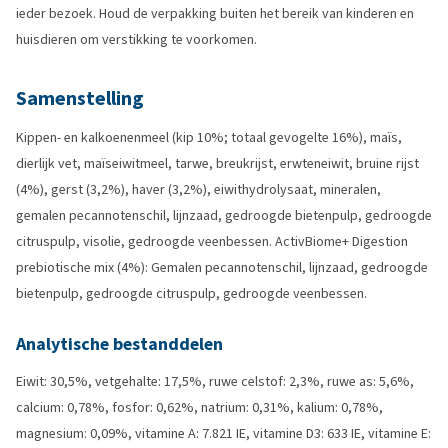
ieder bezoek. Houd de verpakking buiten het bereik van kinderen en
huisdieren om verstikking te voorkomen.
Samenstelling
Kippen- en kalkoenenmeel (kip 10%; totaal gevogelte 16%), maïs,
dierlijk vet, maïseiwitmeel, tarwe, breukrijst, erwteneiwit, bruine rijst
(4%), gerst (3,2%), haver (3,2%), eiwithydrolysaat, mineralen,
gemalen pecannotenschil, lijnzaad, gedroogde bietenpulp, gedroogde
citruspulp, visolie, gedroogde veenbessen. ActivBiome+ Digestion
prebiotische mix (4%): Gemalen pecannotenschil, lijnzaad, gedroogde
bietenpulp, gedroogde citruspulp, gedroogde veenbessen.
Analytische bestanddelen
Eiwit: 30,5%, vetgehalte: 17,5%, ruwe celstof: 2,3%, ruwe as: 5,6%,
calcium: 0,78%, fosfor: 0,62%, natrium: 0,31%, kalium: 0,78%,
magnesium: 0,09%, vitamine A: 7.821 IE, vitamine D3: 633 IE, vitamine E: