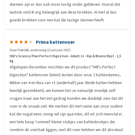
darmen zijn er dus ook mooi rustig onder gebleven. Vooral dat
laatste vind ik erg belangrijk aan deze brokken. Al met al dus
goede brokken voor een kat die lastige darmen heeft.
Prima kattenvoer
Door
Folks86
,
woensdag 12 januari 2022
Hill's Science Plan Perfect Digestion - Adult 1+ - Kip & Bruine Rijst - 1,5
kg
Afgelopen December mochten we dit product "Hill's Perfect
Digestion" kattenvoer (laten) testen door onze 2 kattendames,
Nikkie van 4 en Noa van +1 (anderhalf) jaar. Beide katten hebben
heerlijk gesmikkeld, we kunnen het ze natuurlijk moeilijk zelf
vragen maar aan het eet gedrag konden we duidelijk zien dat dit
voer in de smaak viel. We merken dit met name aan onze oudere
kat die nogal eens zinnig wil zijn qua eten, dit uit zich meestal in
een hele hoop 'rommel' kleine stukjes van kattenbrokjes die
rondom de voerbak liggen, met dit voer hebben we dit absoluut