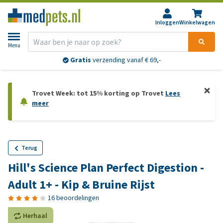
Inloggen
Winkelwagen
Menu
Gratis
verzending vanaf € 69,-
Trovet Week: tot 15% korting op Trovet
Lees
meer
Terug
Hill's Science Plan Perfect Digestion -
Adult 1+ - Kip & Bruine Rijst
16 beoordelingen
Herhaal