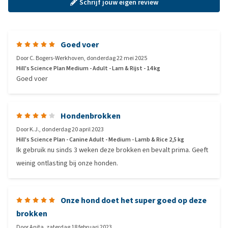
Schrijf jouw eigen review
Goed voer
Door
C. Bogers-Werkhoven
,
donderdag 22 mei 2025
Hill's Science Plan Medium - Adult - Lam & Rijst - 14 kg
Goed voer
Hondenbrokken
Door
K.J.
,
donderdag 20 april 2023
Hill's Science Plan - Canine Adult - Medium - Lamb & Rice 2,5 kg
Ik gebruik nu sinds 3 weken deze brokken en bevalt prima. Geeft
weinig ontlasting bij onze honden.
Onze hond doet het super goed op deze
brokken
Door
Anita
,
zaterdag 18 februari 2023