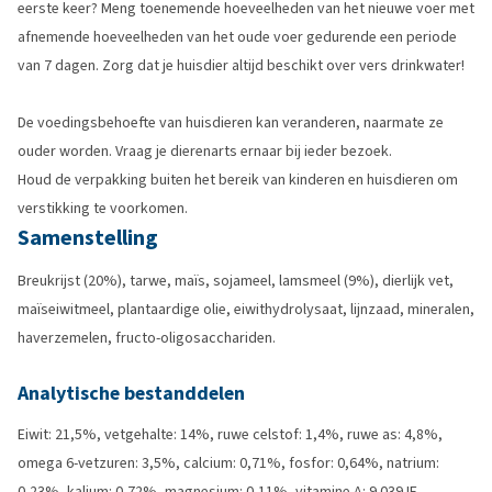
eerste keer? Meng toenemende hoeveelheden van het nieuwe voer met
afnemende hoeveelheden van het oude voer gedurende een periode
van 7 dagen. Zorg dat je huisdier altijd beschikt over vers drinkwater!
De voedingsbehoefte van huisdieren kan veranderen, naarmate ze
ouder worden. Vraag je dierenarts ernaar bij ieder bezoek.
Houd de verpakking buiten het bereik van kinderen en huisdieren om
verstikking te voorkomen.
Samenstelling
Breukrijst (20%), tarwe, maïs, sojameel, lamsmeel (9%), dierlijk vet,
maïseiwitmeel, plantaardige olie, eiwithydrolysaat, lijnzaad, mineralen,
haverzemelen, fructo-oligosacchariden.
Analytische bestanddelen
Eiwit: 21,5%, vetgehalte: 14%, ruwe celstof: 1,4%, ruwe as: 4,8%,
omega 6-vetzuren: 3,5%, calcium: 0,71%, fosfor: 0,64%, natrium:
0,23%, kalium: 0,72%, magnesium: 0,11%, vitamine A: 9.039 IE,