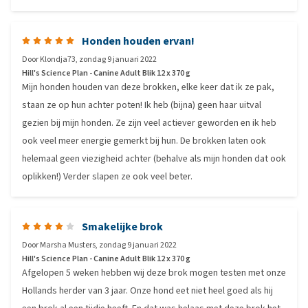
Honden houden ervan!
Door
Klondja73
,
zondag 9 januari 2022
Hill's Science Plan - Canine Adult Blik 12 x 370 g
Mijn honden houden van deze brokken, elke keer dat ik ze pak,
staan ze op hun achter poten! Ik heb (bijna) geen haar uitval
gezien bij mijn honden. Ze zijn veel actiever geworden en ik heb
ook veel meer energie gemerkt bij hun. De brokken laten ook
helemaal geen viezigheid achter (behalve als mijn honden dat ook
oplikken!) Verder slapen ze ook veel beter.
Smakelijke brok
Door
Marsha Musters
,
zondag 9 januari 2022
Hill's Science Plan - Canine Adult Blik 12 x 370 g
Afgelopen 5 weken hebben wij deze brok mogen testen met onze
Hollands herder van 3 jaar. Onze hond eet niet heel goed als hij