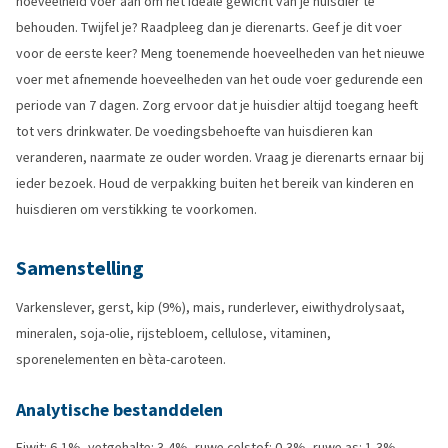
hoeveelheid voer aan om het ideale gewicht van je huisdier te
behouden. Twijfel je? Raadpleeg dan je dierenarts. Geef je dit voer
voor de eerste keer? Meng toenemende hoeveelheden van het nieuwe
voer met afnemende hoeveelheden van het oude voer gedurende een
periode van 7 dagen. Zorg ervoor dat je huisdier altijd toegang heeft
tot vers drinkwater. De voedingsbehoefte van huisdieren kan
veranderen, naarmate ze ouder worden. Vraag je dierenarts ernaar bij
ieder bezoek. Houd de verpakking buiten het bereik van kinderen en
huisdieren om verstikking te voorkomen.
Samenstelling
Varkenslever, gerst, kip (9%), mais, runderlever, eiwithydrolysaat,
mineralen, soja-olie, rijstebloem, cellulose, vitaminen,
sporenelementen en bèta-caroteen.
Analytische bestanddelen
Eiwit: 6,1%, vetgehalte: 3,4%, ruwe celstof: 0,3%, ruwe as: 1,3%,