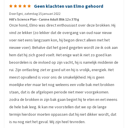
Geen klachten van Elmo gehoord
Door
Egni
,
zaterdag 15 januari 2022
Hill's Science Plan - Canine Adult Blik 12 x 370 g
Onze hond, Elmo was direct enthousiast over deze brokken. Hij
vind ze lekker (zo lekker dat de overgang van oud naar nieuw
voer niet eens langzaam kon, hij begon direct alleen met het
nieuwe voer). Behalve dat het goed gegeten wordt zie ik ook aan
hem dat hij zich goed voelt. Het enige wat ik niet zo goed kan
beoordelen is de invloed op zijn vacht, hij is namelijk middenin de
rui. Zijn ontlasting ziet er goed uit en hij is vrolijk, energiek. Het
meest opvallend is voor ons de smakelijkheid. Hij is geen
moeilijke eter maar liet nog weleens een volle bak met brokken
staan, dat is de afgelopen periode niet meer voorgekomen.
zodra de brokken in zijn bak gaan begint hij te eten en eet ineens
de hele bak leeg. Ik kan me voorstellen dat we op de lange
termijn hierdoor moeten oppassen dat hij niet dikker wordt, dat
is nu nog niet het geval. Wij zijn heel tevreden.