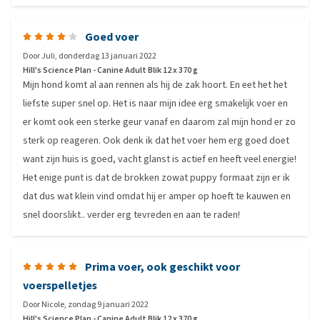
Goed voer
Door
Juli
,
donderdag 13 januari 2022
Hill's Science Plan - Canine Adult Blik 12 x 370 g
Mijn hond komt al aan rennen als hij de zak hoort. En eet het het
liefste super snel op. Het is naar mijn idee erg smakelijk voer en
er komt ook een sterke geur vanaf en daarom zal mijn hond er zo
sterk op reageren. Ook denk ik dat het voer hem erg goed doet
want zijn huis is goed, vacht glanst is actief en heeft veel energie!
Het enige punt is dat de brokken zowat puppy formaat zijn er ik
dat dus wat klein vind omdat hij er amper op hoeft te kauwen en
snel doorslikt.. verder erg tevreden en aan te raden!
Prima voer, ook geschikt voor
voerspelletjes
Door
Nicole
,
zondag 9 januari 2022
Hill's Science Plan - Canine Adult Blik 12 x 370 g