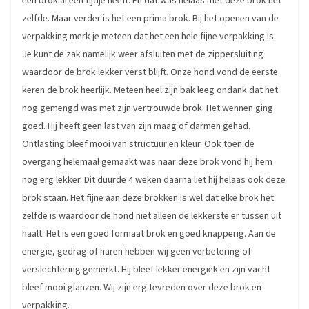
een brok al een tijdje heeft. En dat was helaas met deze brok het
zelfde. Maar verder is het een prima brok. Bij het openen van de
verpakking merk je meteen dat het een hele fijne verpakking is.
Je kunt de zak namelijk weer afsluiten met de zippersluiting
waardoor de brok lekker verst blijft. Onze hond vond de eerste
keren de brok heerlijk. Meteen heel zijn bak leeg ondank dat het
nog gemengd was met zijn vertrouwde brok. Het wennen ging
goed. Hij heeft geen last van zijn maag of darmen gehad.
Ontlasting bleef mooi van structuur en kleur. Ook toen de
overgang helemaal gemaakt was naar deze brok vond hij hem
nog erg lekker. Dit duurde 4 weken daarna liet hij helaas ook deze
brok staan. Het fijne aan deze brokken is wel dat elke brok het
zelfde is waardoor de hond niet alleen de lekkerste er tussen uit
haalt. Het is een goed formaat brok en goed knapperig. Aan de
energie, gedrag of haren hebben wij geen verbetering of
verslechtering gemerkt. Hij bleef lekker energiek en zijn vacht
bleef mooi glanzen. Wij zijn erg tevreden over deze brok en
verpakking.