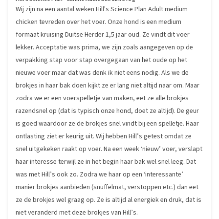
Wij zijn na een aantal weken Hill's Science Plan Adult medium
chicken tevreden over het voer. Onze hond is een medium
formaat kruising Duitse Herder 1,5 jaar oud. Ze vindt dit voer
lekker. Acceptatie was prima, we zijn zoals aangegeven op de
verpakking stap voor stap overgegaan van het oude op het
nieuwe voer maar dat was denk ik niet eens nodig. Als we de
brokjes in haar bak doen kijkt ze er lang niet altijd naar om. Maar
zodra we er een voerspelletje van maken, eet ze alle brokjes
razendsnel op (dat is typisch onze hond, doet ze altijd). De geur
is goed waardoor ze de brokjes snel vindt bij een spelletje. Haar
ontlasting ziet er keurig uit. Wij hebben Hill’s getest omdat ze
snel uitgekeken raakt op voer. Na een week ‘nieuw’ voer, verslapt
haar interesse terwijl ze in het begin haar bak wel snel leeg. Dat
was met Hill’s ook zo. Zodra we haar op een ‘interessante’
manier brokjes aanbieden (snuffelmat, verstoppen etc.) dan eet
ze de brokjes wel graag op. Ze is altijd al energiek en druk, dat is
niet veranderd met deze brokjes van Hill’s.