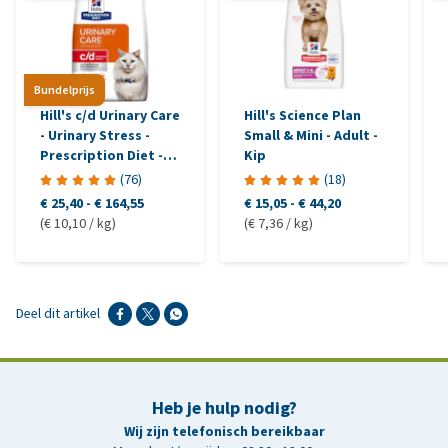
Bundelprijs
Hill's c/d Urinary Care
Hill's Science Plan
- Urinary Stress -
Small & Mini - Adult -
Prescription Diet -
Kip
Feline
(
76
)
(
18
)
€ 25,40
-
€ 164,55
€ 15,05
-
€ 44,20
(€ 10,10 / kg)
(€ 7,36 / kg)
Deel dit artikel
Heb je hulp nodig?
Wij zijn telefonisch bereikbaar