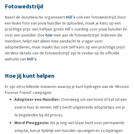
Fotowedstrijd
Naast de donatieactie organiseert
Hill’s
ook een fotowedstrijd. Door
een leuke foto van jouw huisdier te uploaden, maak je kans op een
prachtige prijs: een halfjaar gratis Hill’s voeding voor jouw huisdier én
voor een asieldier. Doe
hier
mee aan de fotowedstrijd. Iedereen die
meedoet, helpt niet alleen mee aandacht te vragen voor
adoptiedieren, maar maakt dus ook zelf kans op een prachtige prijs!
Verdere
details van de fotowedstrijd zijn te vinden op de officiële
website van
Hill’s
.
Hoe jij kunt helpen
Er zijn verschillende manieren waarop je kunt bijdragen aan de ‘Mission
Forever Friend’ campagne:
Adopteer een Huisdier:
Overweeg om een hond of kat uit een
asiel in huis te nemen.
Hill’s biedt uitgebreide adoptietips om je
te begeleiden bij dit proces.
​
Word Pleeggezin:
Als je nog niet klaar bent voor permanente
adoptie, kun je tijdelijk een huisdier opvangen en zo bijdragen