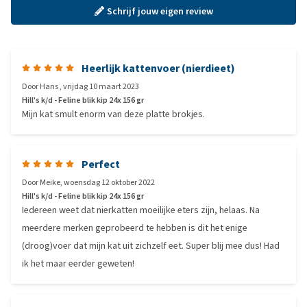
Schrijf jouw eigen review
Heerlijk kattenvoer (nierdieet)
Door
Hans
,
vrijdag 10 maart 2023
Hill's k/d - Feline blik kip 24x 156 gr
Mijn kat smult enorm van deze platte brokjes.
Perfect
Door
Meike
,
woensdag 12 oktober 2022
Hill's k/d - Feline blik kip 24x 156 gr
Iedereen weet dat nierkatten moeilijke eters zijn, helaas. Na
meerdere merken geprobeerd te hebben is dit het enige
(droog)voer dat mijn kat uit zichzelf eet. Super blij mee dus! Had
ik het maar eerder geweten!