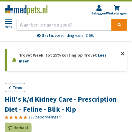
Inloggen
Winkelwagen
Menu
Gratis
verzending vanaf € 69,-
Trovet Week: tot 15% korting op Trovet
Lees
meer
Terug
Hill's k/d Kidney Care - Prescription
Diet - Feline - Blik - Kip
133 beoordelingen
Herhaal