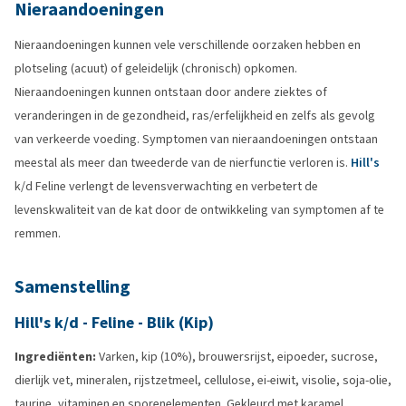
Nieraandoeningen
Nieraandoeningen kunnen vele verschillende oorzaken hebben en
plotseling (acuut) of geleidelijk (chronisch) opkomen.
Nieraandoeningen kunnen ontstaan door andere ziektes of
veranderingen in de gezondheid, ras/erfelijkheid en zelfs als gevolg
van verkeerde voeding. Symptomen van nieraandoeningen ontstaan
meestal als meer dan tweederde van de nierfunctie verloren is.
Hill's
k/d Feline verlengt de levensverwachting en verbetert de
levenskwaliteit van de kat door de ontwikkeling van symptomen af te
remmen.
Samenstelling
Hill's k/d - Feline - Blik (Kip)
Ingrediënten:
Varken, kip (10%), brouwersrijst, eipoeder, sucrose,
dierlijk vet, mineralen, rijstzetmeel, cellulose, ei-eiwit, visolie, soja-olie,
taurine, vitaminen en sporenelementen. Gekleurd met karamel.