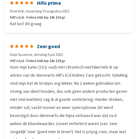
Hills prima
Door
Erik
,
maandag 15 augustus 2022
Hill's k/d - Feline blik kip 24x 156 gr
Kat lust dit graag
Zeer goed
Door
Suzanne
,
dinsdag 5 juli 2022
Hill's k/d - Feline blik kip 24x 156 gr
Voor mijn kater (10 jr oud) met chronisch nierfalen heb ik op
advies van de dierenarts Hill's k/d Kidney Care gekocht. Gelukkig
vind mijn kat de brokjes erg lekker. Na 2 weken gebruiken (en
streng aan dieet houden, dus ook geen andere producten geven
met veel eiwitten) zag ik al goede verbetering: minder drinken,
minder suf, vacht mooier en weer spieropbouw. Dit werd
bevestigd door dierenarts die bijna verbaasd was dat na 6
weken de bloedwaardes zoveel verbeterd waren (van 'zeer
zorgelijk' naar 'goed mee te leven'). Het is prijzig voer, maar wat