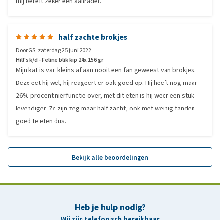
mij bereft zeker een aanrader.
half zachte brokjes
Door
GS
,
zaterdag 25 juni 2022
Hill's k/d - Feline blik kip 24x 156 gr
Mijn kat is van kleins af aan nooit een fan geweest van brokjes.
Deze eet hij wel, hij reageert er ook goed op. Hij heeft nog maar
26% procent nierfunctie over, met dit eten is hij weer een stuk
levendiger. Ze zijn zeg maar half zacht, ook met weinig tanden
goed te eten dus.
Bekijk alle beoordelingen
Heb je hulp nodig?
Wij zijn telefonisch bereikbaar