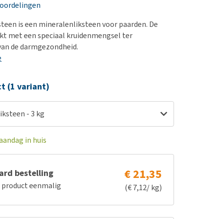
erproblemen
nd te zwaar wordt?
eoordelingen
derdom en dementie
lp! Mijn hond plast in
teen is een mineralenliksteen voor paarden. De
is. Wat nu?
ergewicht en conditie
ijkt met een speciaal kruidenmengsel ter
kijk alles
van de darmgezondheid.
ieren, pezen en botten
e
uchtbaarheid
kijk alles
ct (1 variant)
ksteen - 3 kg
aandag in huis
€ 21,35
rd bestelling
e product eenmalig
(€ 7,12/ kg)