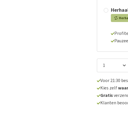
Herhaal
Herh
Profite
Pauzee
Voor 21:30 be
Kies zelf
waa
Gratis
verzend
Klanten beoo