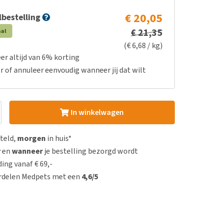
€ 20,05
bestelling
€ 21,35
aal
(€ 6,68 / kg)
er altijd van 6% korting
r of annuleer eenvoudig wanneer jij dat wilt
In winkelwagen
steld,
morgen
in huis*
r
en
wanneer
je bestelling bezorgd wordt
ing vanaf € 69,-
rdelen Medpets met een
4,6/5