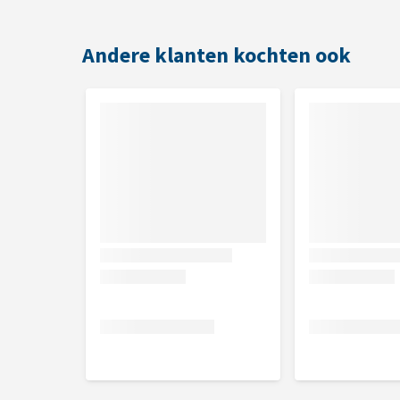
Samenstelling
Natriumchloride, kruidenmix 1% (pompoenpitten, w
Andere klanten kochten ook
koriander, daslook, paardenbloemkruid), calciumc
Analytische bestanddelen
Natrium 37,5%, calcium 0,5%, magnesium 0,35%.
Toevoegingsmiddelen per kg
IJzer (sulfaatmonohydraat (II)) (3b103) 930 mg, ma
jodium (gecoat gegranuleerd calciumjodaat watervr
kobalt(II)carbonaat) (3b304) 25 mg, selenium (geco