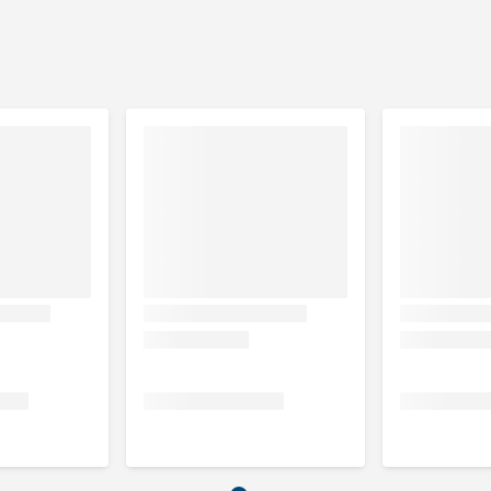
alnootbladeren, mannelijke varenkruid, citroenkruid,
arbonaat, magnesiumoxide, melasse 0,2%
ngaan (oxide) (3b502) 273 mg, zink (oxide) (3b603) 145 mg,
ij) (3b203) 60 mg, kobalt (gecoat gegranuleerd
at gegranuleerd natriumseleniet) (3b802) 7,5 mg.