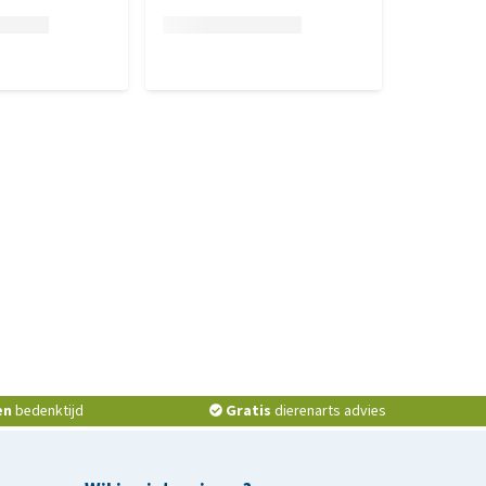
en
bedenktijd
Gratis
dierenarts advies