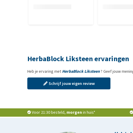
HerbaBlock Liksteen ervaringen
Heb je ervaring met
HerbaBlock Liksteen
? Geef jouw mening
Schrijf jouw eigen review
Voor 21:30 besteld,
morgen
in huis*