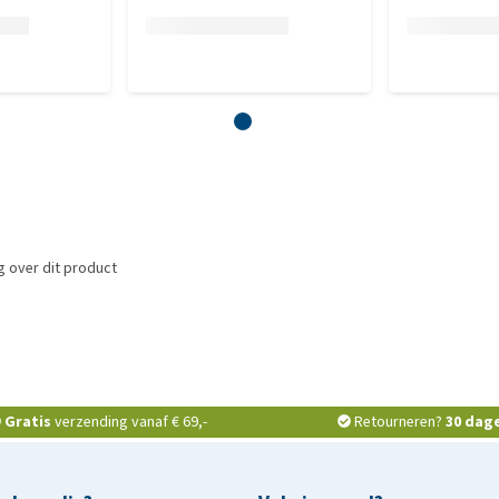
 over dit product
Gratis
verzending vanaf € 69,-
Retourneren?
30 dag