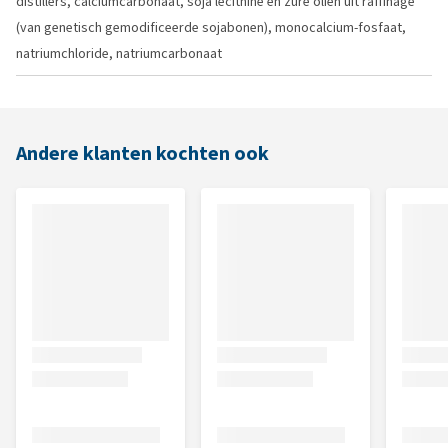
distillers, calciumcarbonaat, soja lecithine en zure oliën uit raffinage
(van genetisch gemodificeerde sojabonen), monocalcium-fosfaat,
natriumchloride, natriumcarbonaat
Andere klanten kochten ook