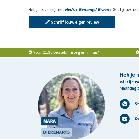
Heb je ervaring met
Hedric Gemengd Graan
? Geef jouw men
Schrijf jouw eigen review
Voor 21:30 besteld,
morgen
in huis*
Heb je 
Wij zijn 
Maandag t/
S
St