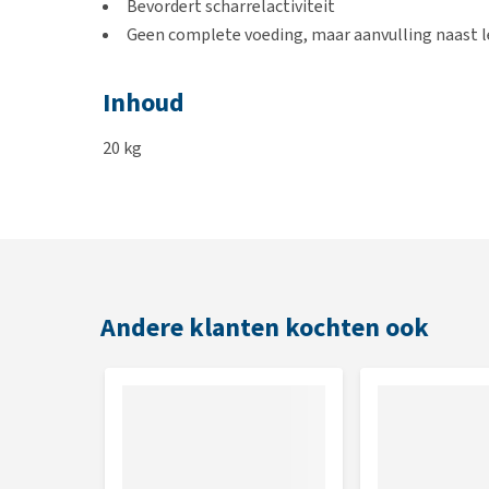
Bevordert scharrelactiviteit
Geen complete voeding, maar aanvulling naast 
Inhoud
20 kg
Samenstelling
Tarwe geschoond, maisgrutten, gerst geschoond, m
gebroken, sojaolie (non-GMO)
Andere klanten kochten ook
Analytische bestanddelen
Ruw eiwit 10,2%, ruw vet 3,0%, ruwe celstof 3,2%, 