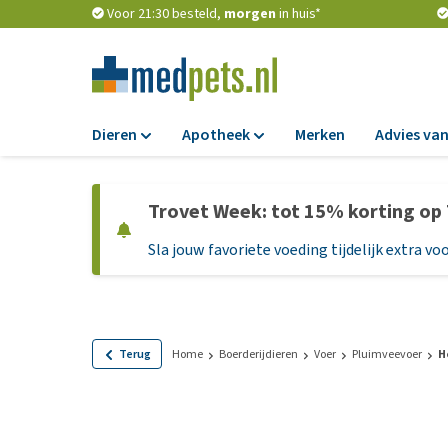
Voor 21:30 besteld,
morgen
in huis*
Dieren
Apotheek
Merken
Advies van
Voer
Apotheek
Trovet Week: tot 15% korting op
Hondenbrokken
Vlooien en teken
Sla jouw favoriete voeding tijdelijk extra voo
Natvoer
Ontworming
Dieetvoer
Medicijnen en
supplementen
Standaardvoer
Probiotica en we
Graanvrij honden
Terug
Home
Boerderijdieren
Voer
Pluimveevoer
H
Vitamines en min
Puppyvoer en sna
Medische benodi
Glutenvrij honden