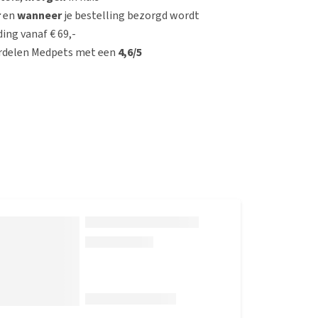
r
en
wanneer
je bestelling bezorgd wordt
ing vanaf € 69,-
rdelen Medpets met een
4,6/5