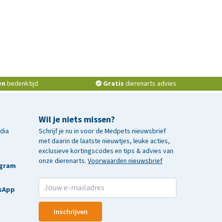
en
bedenktijd
Gratis
dierenarts advies
Wil je niets missen?
edia
Schrijf je nu in voor de Medpets nieuwsbrief
met daarin de laatste nieuwtjes, leuke acties,
exclusieve kortingscodes en tips & advies van
onze dierenarts.
Voorwaarden nieuwsbrief
agram
sApp
Inschrijven