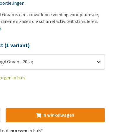
erproblemen
nd te zwaar wordt?
eoordelingen
derdom en dementie
lp! Mijn hond plast in
Graan is een aanvullende voeding voor pluimvee,
is. Wat nu?
ergewicht en conditie
granen en zaden die scharrelactiviteit stimuleren.
kijk alles
e
ieren, pezen en botten
uchtbaarheid
ct (1 variant)
kijk alles
gd Graan - 20 kg
orgen in huis
In winkelwagen
steld,
morgen
in huis*