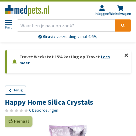
Inloggen
Winkelwagen
Menu
Gratis
verzending vanaf € 69,-
Trovet Week: tot 15% korting op Trovet
Lees
meer
Terug
Happy Home Silica Crystals
0 beoordelingen
Herhaal