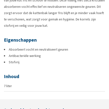
van jouw kat fris en schoon te houden. Deze vulling met silica kristallen
absorberen vocht effectief en neutraliseren ongewenste geuren. Dit
zorgt ervoor dat de kattenbak langer fris blijft en je minder vaak hoeft
te verschonen, wat zorgt voor gemak en hygiëne. De korrels zijn
stofvrij en veilig voor jouw kat.
Eigenschappen
Absorbeert vocht en neutraliseert geuren
Antibacteriële werking
Stofvrij
Inhoud
7 liter