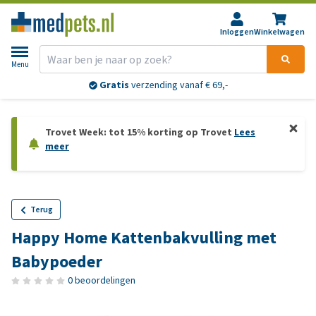
Inloggen
Winkelwagen
Menu
Gratis
verzending vanaf € 69,-
Trovet Week: tot 15% korting op Trovet
Lees
meer
Terug
Happy Home Kattenbakvulling met
Babypoeder
0 beoordelingen