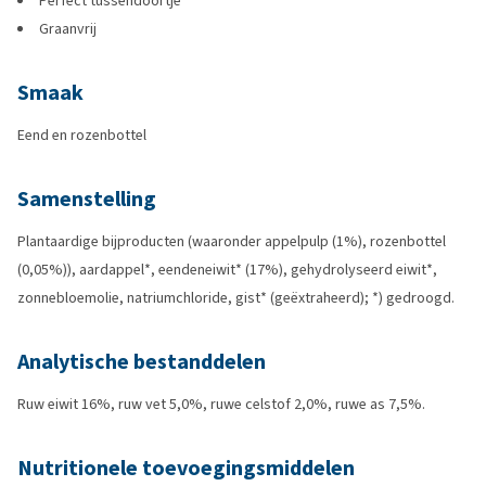
Perfect tussendoortje
Graanvrij
Smaak
Eend en rozenbottel
Samenstelling
Plantaardige bijproducten (waaronder appelpulp (1%), rozenbottel
(0,05%)), aardappel*, eendeneiwit* (17%), gehydrolyseerd eiwit*,
zonnebloemolie, natriumchloride, gist* (geëxtraheerd); *) gedroogd.
Analytische bestanddelen
Ruw eiwit 16%, ruw vet 5,0%, ruwe celstof 2,0%, ruwe as 7,5%.
Nutritionele toevoegingsmiddelen