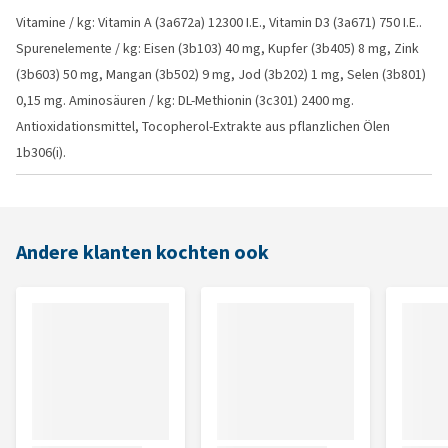
Vitamine / kg: Vitamin A (3a672a) 12300 I.E., Vitamin D3 (3a671) 750 I.E..
Spurenelemente / kg: Eisen (3b103) 40 mg, Kupfer (3b405) 8 mg, Zink
(3b603) 50 mg, Mangan (3b502) 9 mg, Jod (3b202) 1 mg, Selen (3b801)
0,15 mg. Aminosäuren / kg: DL-Methionin (3c301) 2400 mg.
Antioxidationsmittel, Tocopherol-Extrakte aus pflanzlichen Ölen
1b306(i).
Andere klanten kochten ook