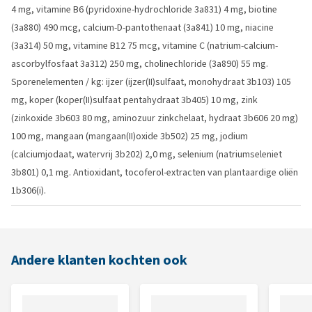
4 mg, vitamine B6 (pyridoxine-hydrochloride 3a831) 4 mg, biotine
(3a880) 490 mcg, calcium-D-pantothenaat (3a841) 10 mg, niacine
(3a314) 50 mg, vitamine B12 75 mcg, vitamine C (natrium-calcium-
ascorbylfosfaat 3a312) 250 mg, cholinechloride (3a890) 55 mg.
Sporenelementen / kg: ijzer (ijzer(II)sulfaat, monohydraat 3b103) 105
mg, koper (koper(II)sulfaat pentahydraat 3b405) 10 mg, zink
(zinkoxide 3b603 80 mg, aminozuur zinkchelaat, hydraat 3b606 20 mg)
100 mg, mangaan (mangaan(II)oxide 3b502) 25 mg, jodium
(calciumjodaat, watervrij 3b202) 2,0 mg, selenium (natriumseleniet
3b801) 0,1 mg. Antioxidant, tocoferol-extracten van plantaardige oliën
1b306(i).
Andere klanten kochten ook