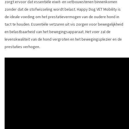
zorgt ervoor dat essentiële eiwit- en vetbouwstenen binnenkomen
zonder dat de stofwisseling wordt belast. Happy Dog VET Mobility is
de ideale voeding om het prestatievermogen van de oudere hond in
tact te houden. Essentiële vetzuren uit vis zorgen voor bewegelijkheid
en belastbaarheid van het bewegingsapparaat. Het voer zal de
levenskwaliteit van de hond vergroten en het bewegingsplezier en de
prestaties verhogen.