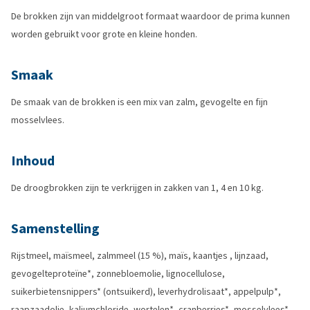
De brokken zijn van middelgroot formaat waardoor de prima kunnen
worden gebruikt voor grote en kleine honden.
Smaak
De smaak van de brokken is een mix van zalm, gevogelte en fijn
mosselvlees.
Inhoud
De droogbrokken zijn te verkrijgen in zakken van 1, 4 en 10 kg.
Samenstelling
Rijstmeel, maïsmeel, zalmmeel (15 %), maïs, kaantjes , lijnzaad,
gevogelteproteïne*, zonnebloemolie, lignocellulose,
suikerbietensnippers* (ontsuikerd), leverhydrolisaat*, appelpulp*,
raapzaadolie, kaliumchloride, wortelen*, cranberries*, mosselvlees*