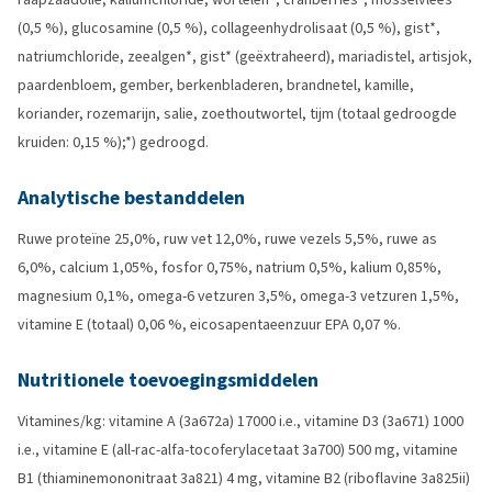
(0,5 %), glucosamine (0,5 %), collageenhydrolisaat (0,5 %), gist*,
natriumchloride, zeealgen*, gist* (geëxtraheerd), mariadistel, artisjok,
paardenbloem, gember, berkenbladeren, brandnetel, kamille,
koriander, rozemarijn, salie, zoethoutwortel, tijm (totaal gedroogde
kruiden: 0,15 %);*) gedroogd.
Analytische bestanddelen
Ruwe proteïne 25,0%, ruw vet 12,0%, ruwe vezels 5,5%, ruwe as
6,0%, calcium 1,05%, fosfor 0,75%, natrium 0,5%, kalium 0,85%,
magnesium 0,1%, omega-6 vetzuren 3,5%, omega-3 vetzuren 1,5%,
vitamine E (totaal) 0,06 %, eicosapentaeenzuur EPA 0,07 %.
Nutritionele toevoegingsmiddelen
Vitamines/kg: vitamine A (3a672a) 17000 i.e., vitamine D3 (3a671) 1000
i.e., vitamine E (all-rac-alfa-tocoferylacetaat 3a700) 500 mg, vitamine
B1 (thiaminemononitraat 3a821) 4 mg, vitamine B2 (riboflavine 3a825ii)