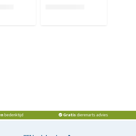
en
bedenktijd
Gratis
dierenarts advies