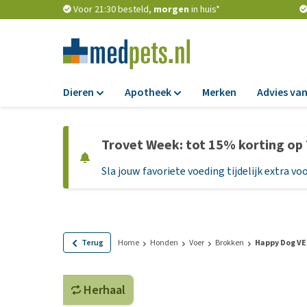
Voor 21:30 besteld,
morgen
in huis*
Dieren
Apotheek
Merken
Advies van
Voer
Apotheek
Trovet Week: tot 15% korting op
Hondenbrokken
Vlooien en teken
Sla jouw favoriete voeding tijdelijk extra voo
Natvoer
Ontworming
Dieetvoer
Medicijnen en
supplementen
Standaardvoer
Probiotica en we
Graanvrij honden
Terug
Home
Honden
Voer
Brokken
Happy Dog VE
Vitamines en min
Puppyvoer en sna
Medische benodi
Herhaal
Glutenvrij honden