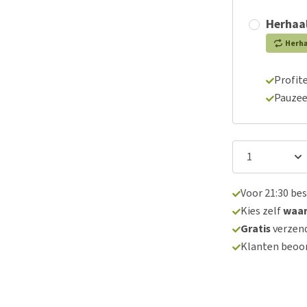
Herhaal
Herh
Profite
Pauzee
Voor 21:30 be
Kies zelf
waa
Gratis
verzend
Klanten beoo