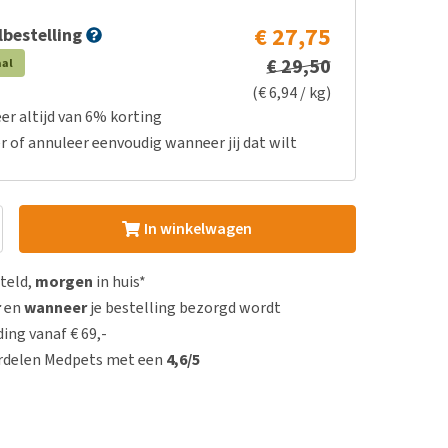
€ 27,75
bestelling
€ 29,50
aal
(€ 6,94 / kg)
er altijd van 6% korting
r of annuleer eenvoudig wanneer jij dat wilt
In winkelwagen
steld,
morgen
in huis*
r
en
wanneer
je bestelling bezorgd wordt
ing vanaf € 69,-
rdelen Medpets met een
4,6/5