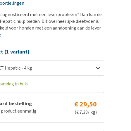
erproblemen
nd te zwaar wordt?
eoordelingen
derdom en dementie
lp! Mijn hond plast in
ediagnosticeerd met een leverprobleem? Dan kan de
is. Wat nu?
ergewicht en conditie
epatic hulp bieden. Dit overheerlijke dieetvoer is
kijk alles
keld voor honden met een aandoening aan de lever.
ieren, pezen en botten
e
uchtbaarheid
kijk alles
ct (1 variant)
T Hepatic - 4 kg
aandag in huis
€ 29,50
rd bestelling
e product eenmalig
(€ 7,38/ kg)