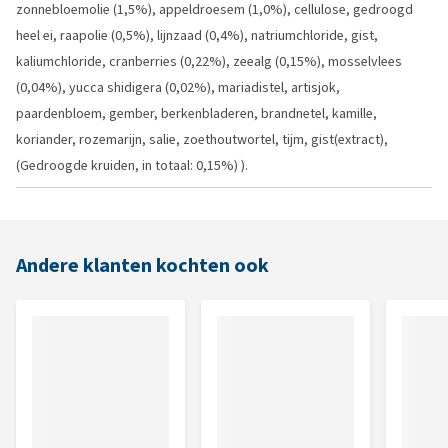
zonnebloemolie (1,5%), appeldroesem (1,0%), cellulose, gedroogd
heel ei, raapolie (0,5%), lijnzaad (0,4%), natriumchloride, gist,
kaliumchloride, cranberries (0,22%), zeealg (0,15%), mosselvlees
(0,04%), yucca shidigera (0,02%), mariadistel, artisjok,
paardenbloem, gember, berkenbladeren, brandnetel, kamille,
koriander, rozemarijn, salie, zoethoutwortel, tijm, gist(extract),
(Gedroogde kruiden, in totaal: 0,15%) ).
Andere klanten kochten ook