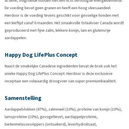
actieve, volgroeide honden met een licht verhoogde energiebehoefte.
De voeding bevat geen granen en heeft een hoog vleesaandeel.
Hierdoor is de voeding tevens geschikt voor gevoelige honden met
een leeftijd vanaf 6 maanden. Het smaakvolle totaalvoer Canada wordt
geproduceerd met fijne zalm, lekkere konijn, lam en glutenvrije
aardappelen.
Happy Dog LifePlus Concept
Naast de smakelijke Canadese ingrediënten bevat de brok ook het
unieke Happy Dog LifePlus Concept. Hierdoor is deze exclusieve
receptuur een volwaardig droogvoer van super-premiumkwaliteit.
Samenstelling
Aardappelvlokken (47%), zalmmeel (10%), proteïne van konijn (10%),
lamsproteïne (10%), gevogeltevet, aardappelproteïne,
bietenmelassesnippers (ontsuikerd), leverhydrolisaat,