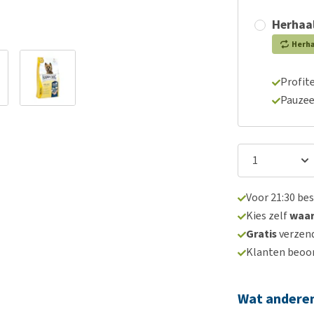
Herhaal
Herh
Profite
Pauzee
Voor 21:30 be
Kies zelf
waa
Gratis
verzend
Klanten beoo
Wat andere