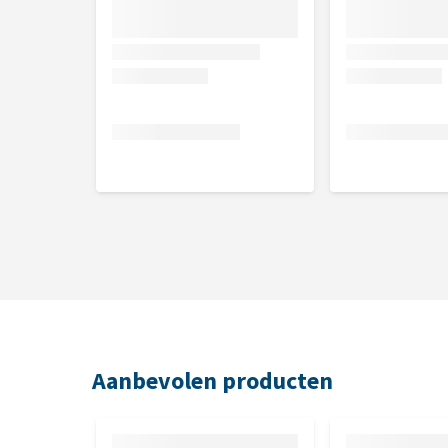
zoethoutwortel, tijm, gist (geëxtraheerd)* (gedroog
gehydrolyseerd)
Aanbevolen producten