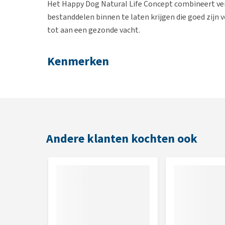
Het Happy Dog Natural Life Concept combineert vers
bestanddelen binnen te laten krijgen die goed zijn
tot aan een gezonde vacht.
Kenmerken
Bevat slechts 7% vet
Bevat proteïnen van gevogelte, zalm, zeevis, lam
Vitaliserende L-Carnitine
Met Nieuw-Zeelandse mosselen
Andere klanten kochten ook
Samenstelling
mais, gevogelteproteïne**, rijstmeel, aardappelpro
leverhydrolisaat, droge suikerbietensnippers *(onts
gedroogd ei, gist*, kaliumchloride, zeealgen* (0,15 %
artisjok, paardenbloem, gember, berkenblad, brandne