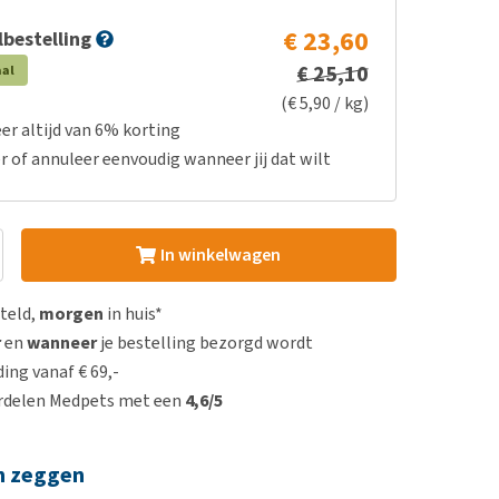
€ 23,60
bestelling
€ 25,10
aal
(€ 5,90 / kg)
er altijd van 6% korting
r of annuleer eenvoudig wanneer jij dat wilt
In winkelwagen
steld,
morgen
in huis*
r
en
wanneer
je bestelling bezorgd wordt
ing vanaf € 69,-
rdelen Medpets met een
4,6/5
n zeggen