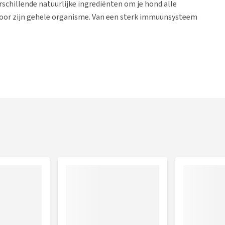
chillende natuurlijke ingrediënten om je hond alle
 voor zijn gehele organisme. Van een sterk immuunsysteem
 en ei
teïne* cellulose, zalmmeel, vismeel, lamsproteïne*,
iikerd), gevogeltevet, appelpulp* (0,8 %), natriumchloride,
), lijnzaad (0,15 %), mosselvlees* (0,02 %), mariadistel,
tel, kamille, koriander, rozemarijn, salie,