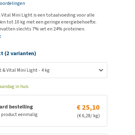
erproblemen
nd te zwaar wordt?
eoordelingen
derdom en dementie
lp! Mijn hond plast in
Vital Mini Light is een totaalvoeding voor alle
is. Wat nu?
ergewicht en conditie
en tot 10 kg met een geringe energiebehoefte.
kijk alles
vatten slechts 7% vet en 24% proteïnen.
ieren, pezen en botten
e
uchtbaarheid
kijk alles
ct (2 varianten)
 & Vital Mini Light - 4 kg
aandag in huis
€ 25,10
rd bestelling
e product eenmalig
(€ 6,28/ kg)