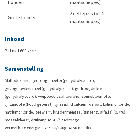
honden
maatschepjes)
2 eetlepels (of 4
Grote honden
maatschepjes)
Inhoud
Pot met 600 gram.
Samenstelling
Maltodextrine, gedroogd heel ei (gehydrolyseerd),
gevogeltevleesmeel (gehydrolyseerd), gedroogde lever
(gehydrolyseerd), weipoeder, saffloerolie, zonnebloemolie,
lijnzaadolie (koud geperst), lijnzaad, dicalciumfosfaat, kaliumchloride,
natriumchloride, zeewier*, kruidenmengsel (ginseng, alfalfa) (0,7%),
mosselvlees*, druivenpitolie. (* gedroogd).
Verteerbare energie: 1735 KJ/100g; 4150 Kcal/kg.