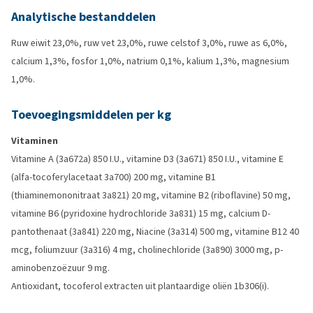
Analytische bestanddelen
Ruw eiwit 23,0%, ruw vet 23,0%, ruwe celstof 3,0%, ruwe as 6,0%,
calcium 1,3%, fosfor 1,0%, natrium 0,1%, kalium 1,3%, magnesium
1,0%.
Toevoegingsmiddelen per kg
Vitaminen
Vitamine A (3a672a) 850 I.U., vitamine D3 (3a671) 850 I.U., vitamine E
(alfa-tocoferylacetaat 3a700) 200 mg, vitamine B1
(thiaminemononitraat 3a821) 20 mg, vitamine B2 (riboflavine) 50 mg,
vitamine B6 (pyridoxine hydrochloride 3a831) 15 mg, calcium D-
pantothenaat (3a841) 220 mg, Niacine (3a314) 500 mg, vitamine B12 40
mcg, foliumzuur (3a316) 4 mg, cholinechloride (3a890) 3000 mg, p-
aminobenzoëzuur 9 mg.
Antioxidant, tocoferol extracten uit plantaardige oliën 1b306(i).