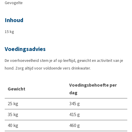
Gevogelte
Inhoud
15 kg
Voedingsadvies
De voerhoeveelheid stem je af op leeftijd, gewicht en activiteit van je
hond. Zorg altijd voor voldoende vers drinkwater.
Voedingsbehoefte per
Gewicht
dag
25 kg
345 g
35 kg
415 g
40 kg
460 g