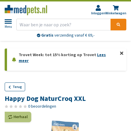
Inloggen
Winkelwagen
Menu
Gratis
verzending vanaf € 69,-
Trovet Week: tot 15% korting op Trovet
Lees
meer
Terug
Happy Dog NaturCroq XXL
0 beoordelingen
Herhaal