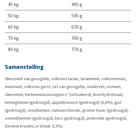
45 kg
495 g
50 kg
545 g
60 kg
630 g
70 kg
700 g
80 kg
770 g
Samenstelling
Vleesmeel van gevogelte, volkoren tarwe, tarwemeel, volkorenmais,
maismeel, volkoren gerst, vet van gevogelte, rundervet, vismeel,
vleesmeel, bietenmelassesnippers* (ontsuikerd), leverhydrolisaat,
hemoglobine (gedroogd), appeldroesem (gedroogd) (0,8%), gist
(gedroogd), moutkiemen, natriumchloride, groene haver (gedroogd),
zonnebloemen (gedroogd), kers (gedroogd), peterselie (gedroogd),
(Groene kruiden, in totaal: 0,3%).