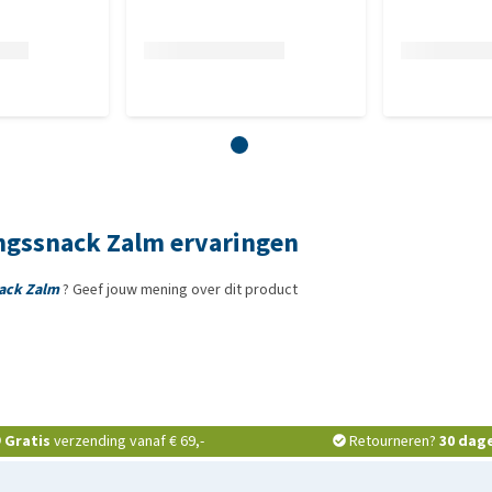
ngssnack Zalm ervaringen
nack Zalm
? Geef jouw mening over dit product
Gratis
verzending vanaf € 69,-
Retourneren?
30 dag