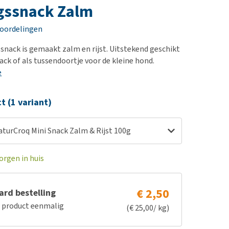
erproblemen
nd te zwaar wordt?
gssnack Zalm
derdom en dementie
lp! Mijn hond plast in
eoordelingen
is. Wat nu?
ergewicht en conditie
kijk alles
 snack is gemaakt zalm en rijst. Uitstekend geschikt
ieren, pezen en botten
ack of als tussendoortje voor de kleine hond.
uchtbaarheid
e
kijk alles
ct (1 variant)
turCroq Mini Snack Zalm & Rijst 100g
orgen in huis
€ 2,50
rd bestelling
e product eenmalig
(€ 25,00/ kg)