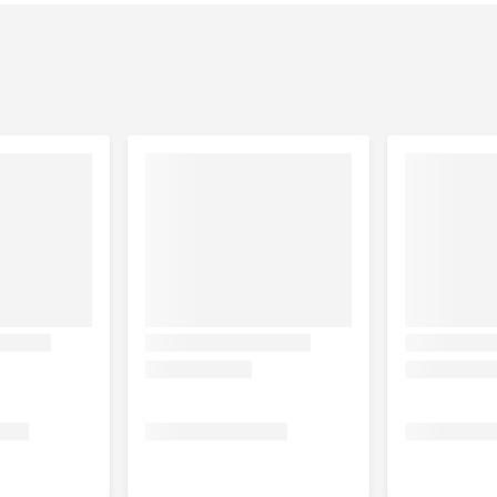
lkoren tarwe, volkoren maïs, tarwemeel, maïsmeel, rijst
molie, gehydrolyseerde proteïne*, gist*, kaliumchloride,
vet 5,5 %, ruwe vezels 1,5 %, ruwe as 6,5 %, vocht 14 %