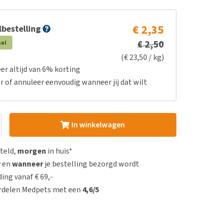
€ 2,35
bestelling
€ 2,50
aal
(€ 23,50 / kg)
er altijd van 6% korting
r of annuleer eenvoudig wanneer jij dat wilt
In winkelwagen
steld,
morgen
in huis*
r
en
wanneer
je bestelling bezorgd wordt
ing vanaf € 69,-
rdelen Medpets met een
4,6/5