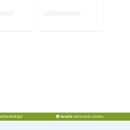
en
bedenktijd
Gratis
dierenarts advies