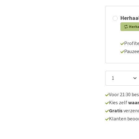
Herhaal
Herh
Profite
Pauzee
Voor 21:30 be
Kies zelf
waa
Gratis
verzend
Klanten beoo