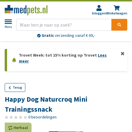
Inloggen
Winkelwagen
Menu
Gratis
verzending vanaf € 69,-
Trovet Week: tot 15% korting op Trovet
Lees
meer
Terug
Happy Dog Naturcroq Mini
Trainingssnack
0 beoordelingen
Herhaal