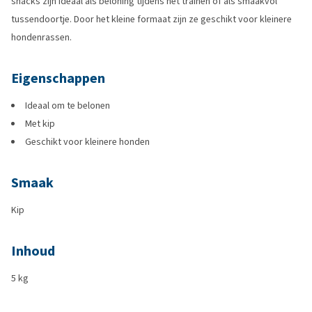
snacks zijn ideaal als beloning tijdens het trainen of als smaakvol
tussendoortje. Door het kleine formaat zijn ze geschikt voor kleinere
hondenrassen.
Eigenschappen
Ideaal om te belonen
Met kip
Geschikt voor kleinere honden
Smaak
Kip
Inhoud
5 kg