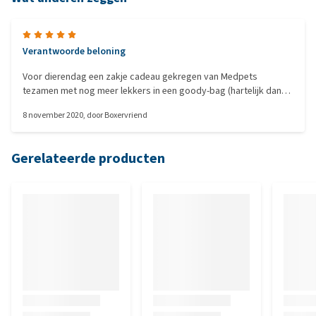
Verantwoorde beloning
Voor dierendag een zakje cadeau gekregen van Medpets
tezamen met nog meer lekkers in een goody-bag (hartelijk dank
nogmaals!!). Onze boxer vindt de snoepjes heerlijk! Ik ga ze zeker
8 november 2020
, door
Boxervriend
bestellen omdat het verantwoorde snoepjes zijn, een aanrader
:o)
Gerelateerde producten