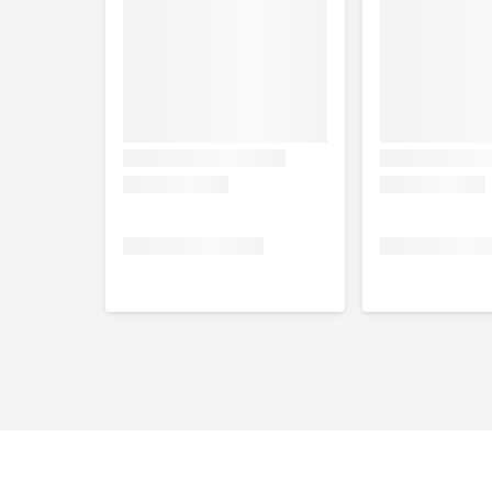
Hoe voer ik op
de juiste wijze?
Aanbevolen dagelijkse voe
Ideale gewicht
(1-3 uur activiteit) in g / 24 u
11 kg
160 g
15 kg
200 g
20 kg
245 g
25 kg
290 g
Samenstelling
Dierlijke eiwitten * (14% gevogelte, 4% lamsvlees)
zalmmeel), gevogeltevet, hemoglobine *, gehydrolys
afvallen van appels *, kaliumchloride, koolzaadolie, 
gedroogd heel ei (0,12%), mosselvlees * (0,02%), gis