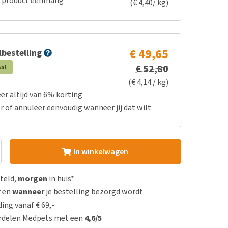
e product eenmalig
(€ 4,40/ kg)
€ 49,65
bestelling
€ 52,80
aal
(€ 4,14 / kg)
er altijd van 6% korting
r of annuleer eenvoudig wanneer jij dat wilt
In winkelwagen
steld,
morgen
in huis*
r
en
wanneer
je bestelling bezorgd wordt
ing vanaf € 69,-
rdelen Medpets met een
4,6/5