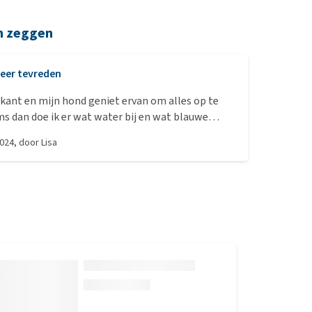
n zeggen
eer tevreden
okant en mijn hond geniet ervan om alles op te
s dan doe ik er wat water bij en wat blauwe
combi is heerlijk. Los van dat het zo te zien lekker
2024
, door
Lisa
goed voor zijn vacht die glanst mooi en hij heeft
ting.