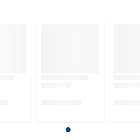
le, koriander, rozemarijn, salie, zoethoutwortel, tijm
e as 6.5%, calcium 1.4%, fosfor 0.95%, natrium 0.4%, kalium
mega-3-vetzuren 0.3%
mine D3 (3a671) 1000 I.E., vitamine E (3a700) 75 mg, vitamine
ne B6 (3a831) 4 mg, biotine (3a880) 575 mcg, calcium D-
, vitamine B12 70 mcg, cholinechloride (3a890) 60 mg,
er (als 3b103; 3b106) 105 mg, koper (als 3b405; 3b406) 10
n (als 3b502; 3b504) 25 mg, jodium (als 3b202) 2 mg,
ocoferolrijke extracten van plantaardige oliën 1b306 (i).