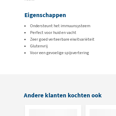
Eigenschappen
Ondersteunt het immuunsysteem
Perfect voor huid en vacht
Zeer goed verteerbare eiwitvariëteit
Glutenvrij
Voor een gevoelige spijsvertering
Voor een gevoelige huid
Verrijkt met waardevolle Nieuw-Zeelandse mos
Inhoud
Zak van 300 g of 1, 4 en 12 kg
Andere klanten kochten ook
Voedingstabel