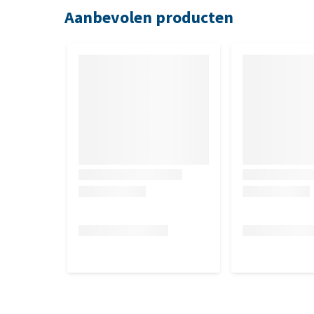
gember (0,013%), berkenbladeren, brandnetel, kamil
Aanbevolen producten
(totaal gedroogde kruiden: 0,16%); *) gedroogd.
Analytische bestanddelen
Ruw eiwit 24%, ruw vet 13%, ruwe celstof 2.5%, ruw
0.5%, magnesium 0.1%, omega-6-vetzuren 3.0%, o
Additieven
Vitaminen / kg: vitamine A (3a672a) 12000 I.E., vita
B1 (3a821) 4 mg, vitamine B2 (3a825ii) 6 mg, vitami
pantothenaat ( 3a841) 10 mg, niacine (3a314) 40 mg
vitamine C (3a312) 20 mg, sporenelementen / kg: ijz
mg, zink (als 3b603; 3b606) ; 3b607) 105 mg, mangaa
selenium (als 3b801; 3b8.12) 0.15 mg, antioxidant; t