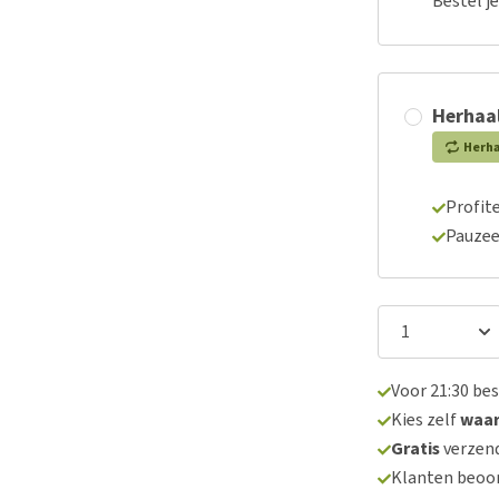
Bestel j
Herhaal
Herh
Profite
Pauzee
Voor 21:30 be
Kies zelf
waa
Gratis
verzend
Klanten beoo