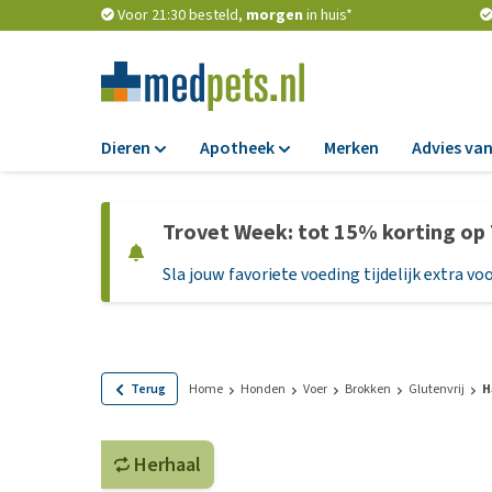
Voor 21:30 besteld,
morgen
in huis*
Dieren
Apotheek
Merken
Advies van
Voer
Apotheek
Trovet Week: tot 15% korting op
Hondenbrokken
Vlooien en teken
Sla jouw favoriete voeding tijdelijk extra voo
Natvoer
Ontworming
Dieetvoer
Medicijnen en
supplementen
Standaardvoer
Probiotica en we
Graanvrij honden
Terug
Home
Honden
Voer
Brokken
Glutenvrij
H
Vitamines en min
Puppyvoer en sna
Medische benodi
Herhaal
Glutenvrij honden