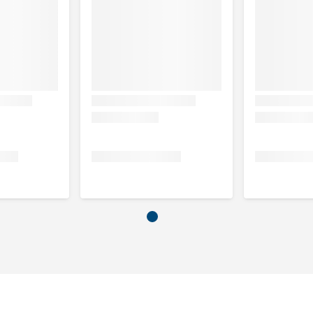
dselinname
Aanbevolen dagelijkse voedselinname
ur
(> 3 uur activiteit) in g / 24 uur
175 g
230 g
270 g
320 g
, maïs, maïsmeel, rijstmeel, gerst, vismeel (5%, waarvan 50%
eerde lever, zonnebloemolie, biet pulp * (zonder suiker),
gisten *, natriumchloride, zeewier *, lijnzaad (0,16%),
ten * (extract), mariadistel, artisjok, paardenbloem,