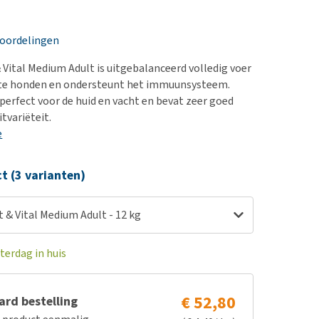
erproblemen
nd te zwaar wordt?
derdom en dementie
lp! Mijn hond plast in
eoordelingen
is. Wat nu?
ergewicht en conditie
kijk alles
 Vital Medium Adult is uitgebalanceerd volledig voer
ieren, pezen en botten
te honden en ondersteunt het immuunsysteem.
uchtbaarheid
 perfect voor de huid en vacht en bevat zeer goed
tvariëteit.
kijk alles
e
ct (3 varianten)
 & Vital Medium Adult - 12 kg
terdag in huis
€ 52,80
rd bestelling