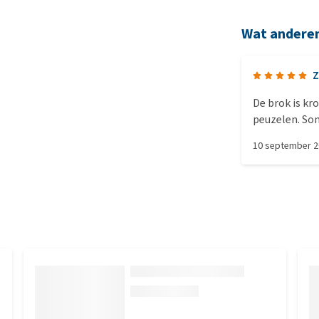
Wat andere
Z
De brok is kr
peuzelen. Som
bessen en die 
10 september 
is is het ook 
goede ontlas