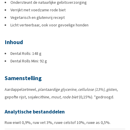
Ondersteunt de natuurlijke gebitsverzorging
Verrijkt met voedzame rode biet
Vegetarisch en glutenvrij recept
Licht verteerbaar, ook voor gevoelige honden
Inhoud
Dental Rolls: 148 g
Dental Rolls Mini: 92 g
Samenstelling
Aardappelzetmeel
, plantaardige glycerine, cellulose (13%), gisten
,
gepofte rijst, sojalecithine
, mout, rode biet
(0,15%). *gedroogd.
Analytische bestanddelen
Ruw eiwit 0,9%, ruw vet 3%, ruwe celstof 10%, ruwe as 0,5%.