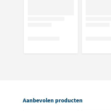
Ruw eiwit 0,9%, ruw vet 3%, ruwe celstof 10%, ruwe
Aanbevolen producten