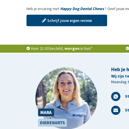
Heb je ervaring met
Happy Dog Dental Chews
? Geef jouw me
Schrijf jouw eigen review
Voor 21:30 besteld,
morgen
in huis*
Heb je 
Wij zijn 
Maandag t/
S
St