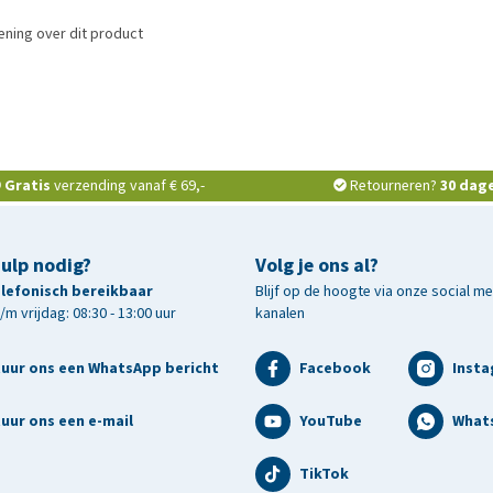
ning over dit product
Gratis
verzending vanaf € 69,-
Retourneren?
30 dag
hulp nodig?
Volg je ons al?
telefonisch bereikbaar
Blijf op de hoogte via onze social m
m vrijdag: 08:30 - 13:00 uur
kanalen
tuur ons een WhatsApp bericht
Facebook
Inst
uur ons een e-mail
YouTube
What
TikTok