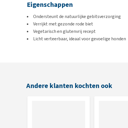
Eigenschappen
Ondersteunt de natuurlijke gebitsverzorging
Verrijkt met gezonde rode biet
Vegetarisch en glutenvrij recept
Licht verteerbaar, ideaal voor gevoelige honden
Inhoud
195 g
Andere klanten kochten ook
Samenstelling
Aardappelzetmeel
, plantaardige glycerine, cellulose
(0,15%). *gedroogd.
Analytische bestanddelen