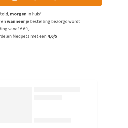
steld,
morgen
in huis*
r
en
wanneer
je bestelling bezorgd wordt
ing vanaf € 69,-
rdelen Medpets met een
4,6/5