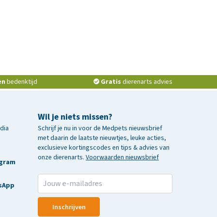
en
bedenktijd
Gratis
dierenarts advies
Wil je niets missen?
edia
Schrijf je nu in voor de Medpets nieuwsbrief
met daarin de laatste nieuwtjes, leuke acties,
exclusieve kortingscodes en tips & advies van
onze dierenarts.
Voorwaarden nieuwsbrief
agram
sApp
Inschrijven