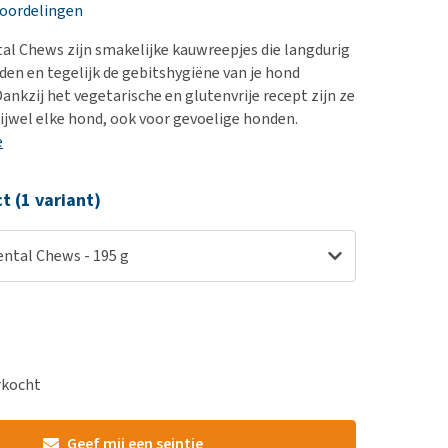
erproblemen
nd te zwaar wordt?
eoordelingen
derdom en dementie
lp! Mijn hond plast in
l Chews zijn smakelijke kauwreepjes die langdurig
is. Wat nu?
ergewicht en conditie
den en tegelijk de gebitshygiëne van je hond
kijk alles
ankzij het vegetarische en glutenvrije recept zijn ze
ieren, pezen en botten
rijwel elke hond, ook voor gevoelige honden.
uchtbaarheid
e
kijk alles
ct (1 variant)
ntal Chews - 195 g
erkocht
Geef mij een seintje