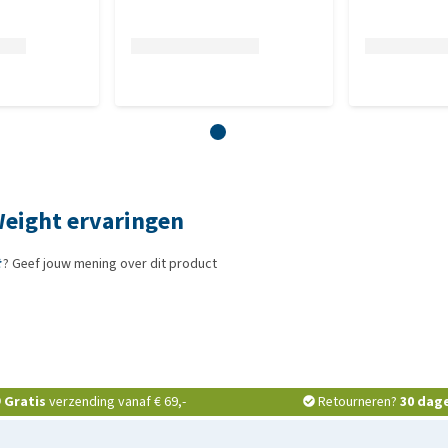
Weight ervaringen
? Geef jouw mening over dit product
Gratis
verzending vanaf € 69,-
Retourneren?
30 dag