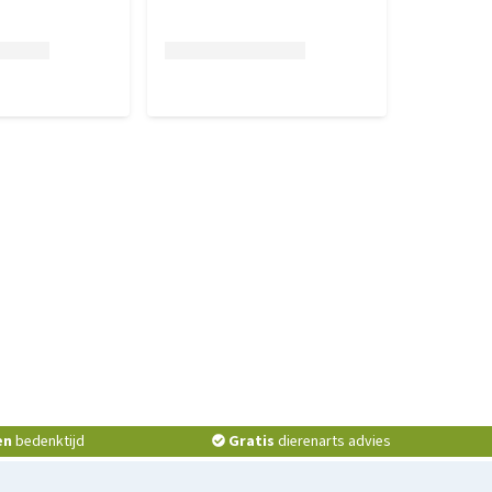
en
bedenktijd
Gratis
dierenarts advies