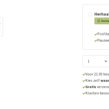
Herhaal
Herh
Profite
Pauzee
Voor 21:30 be
Kies zelf
waa
Gratis
verzend
Klanten beoo