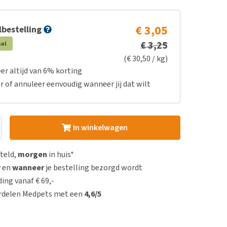
€ 3,05
bestelling
€ 3,25
aal
(€ 30,50 / kg)
er altijd van 6% korting
r of annuleer eenvoudig wanneer jij dat wilt
In winkelwagen
steld,
morgen
in huis*
r
en
wanneer
je bestelling bezorgd wordt
ing vanaf € 69,-
rdelen Medpets met een
4,6/5